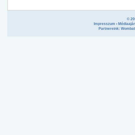
© 20
Impresszum
•
Médiaaján
Partnereink:
Wombath