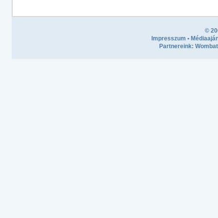
© 20
Impresszum
•
Médiaaján
Partnereink:
Wombath