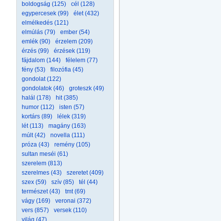
boldogság (125)
cél (128)
egypercesek (99)
élet (432)
elmélkedés (121)
elmúlás (79)
ember (54)
emlék (90)
érzelem (209)
érzés (99)
érzések (119)
fájdalom (144)
félelem (77)
fény (53)
filozófia (45)
gondolat (122)
gondolatok (46)
groteszk (49)
halál (178)
hit (385)
humor (112)
isten (57)
kortárs (89)
lélek (319)
lét (113)
magány (163)
múlt (42)
novella (111)
próza (43)
remény (105)
sultan meséi (61)
szerelem (813)
szerelmes (43)
szeretet (409)
szex (59)
szív (85)
tél (44)
természet (43)
tmt (69)
vágy (169)
veronai (372)
vers (857)
versek (110)
világ (47)