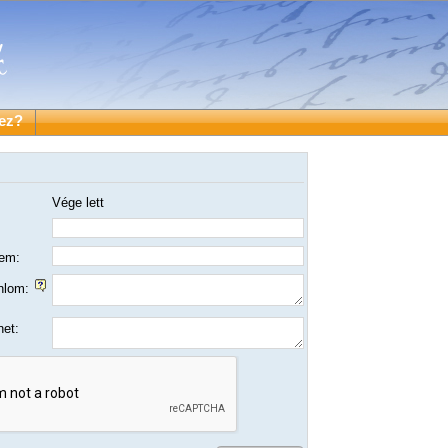
ez?
Vége lett
em:
ánlom:
et: