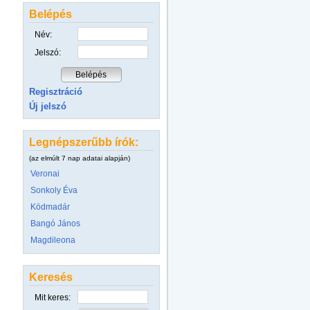
Belépés
Név:
Jelszó:
Regisztráció
Új jelszó
Legnépszerűbb írók:
(az elmúlt 7 nap adatai alapján)
Veronai
Sonkoly Éva
Ködmadár
Bangó János
Magdileona
Keresés
Mit keres: