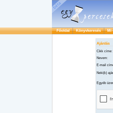
Főoldal
Könyvkeresés
Mi 
Ajánlás
Cikk címe:
Nevem:
E-mail cím
Neki(k) aj
Egyéb üzen