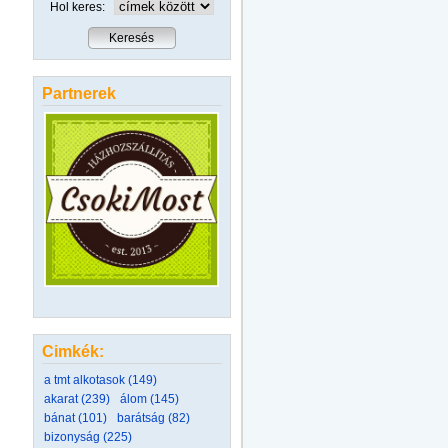
Hol keres:
Partnerek
Cimkék:
a tmt alkotasok (149)
akarat (239)
álom (145)
bánat (101)
barátság (82)
bizonyság (225)