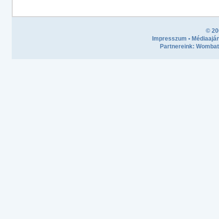
© 20
Impresszum
•
Médiaaján
Partnereink:
Wombath