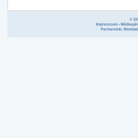
© 20
Impresszum
•
Médiaaján
Partnereink:
Wombath