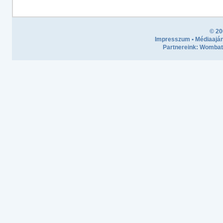
© 20
Impresszum
•
Médiaaján
Partnereink:
Wombath