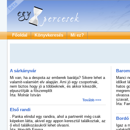
Főoldal
Könyvkeresés
Mi ez?
A sárkányvár
Baromf
Mi van, ha a despota az emberek barátja? Sikere lehet a
Manci né
valamit-valamiért elv alapján. Ami jó egy csoportnak,
időket l
nem biztos hogy jó a többieknek, és akkor kikezdik,
hatos go
elpusztítják a főszereplőt
megremeg
Írta: Molnár István
olvassa
szavait,
Tovább >>>
Írta: Fa
Első randi
. Panka elindul egy randira, ahol a partnerét még csak
Bordó
képeken látta, akivel egy appon keresztül találkoztak, az
ő első találkozásukról lehet olvasni.
Igaz a 
Írta: Horváth Emma
valakirő