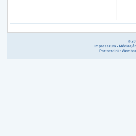
© 20
Impresszum
•
Médiaaján
Partnereink:
Wombath