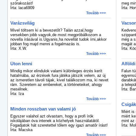
szórakozást!
meg min
Írta: laca6909
Írta: Ho
Tovább >>>
Varázsvilág
Vacsor
Mivel töltsem ki a bevezetőt? Talán azzal,hogy
Kedvenc 
versekben jobb vagyok,de most megpróbálkozom a
szippant
novella írásával is.Ugyanis,ha novellát tudok írni,akkor
még a s
jobban fog majd menni a fogalmazás is.
magát a
Írta: X.W.
Írta: K
Tovább >>>
Úton lenni
Alföldi
Mindig mikor elindulok valami különleges érzés kerít
Falun tú
hatalmába, az érzések fura játéka játszik velem, az új
egyensúl
az ismeretlen távoli tájak, kivel találkozom ma, ki nevet
darabkát
rám. Szeretem az embereket, a történeteiket, ahogy
a telepü
mesélnek.
Írta: Ba
Írta: Iza
Tovább >>>
Csigák
Minden rosszban van valami jó
Miért i
Egyszer valahol azt olvastam, hogy a profi írók
miért ke
iskolájában óva intenek a közhelyek használatától.
mint az 
Fogadjatok hát szeretettel tőlem egy igazi amatőr írást!
Írta: Mo
Írta: Macska
Tovább >>>