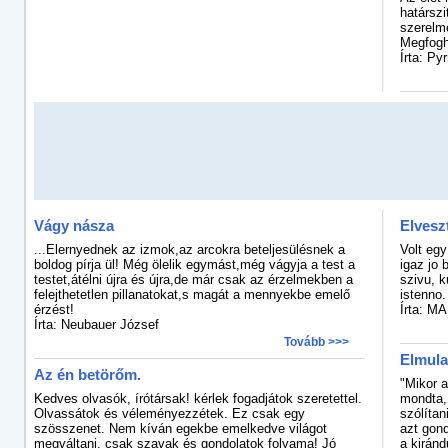
határszi
szerelme
Megfogha
Írta: Py
Vágy násza
Elvesz
...Elernyednek az izmok,az arcokra beteljesülésnek a
Volt eg
boldog pírja ül! Még ölelik egymást,még vágyja a test a
igaz jo
testet,átélni újra és újra,de már csak az érzelmekben a
szivu, k
felejthetetlen pillanatokat,s magát a mennyekbe emelő
istenno.
érzést!
Írta: MA
Írta: Neubauer József
Tovább >>>
Elmula
Az én betörőm.
"Mikor a
Kedves olvasók, írótársak! kérlek fogadjátok szeretettel.
mondta,
Olvassátok és véleményezzétek. Ez csak egy
szólítan
szösszenet. Nem kíván egekbe emelkedve világot
azt gond
megváltani, csak szavak és gondolatok folyama! Jó
a kiránd