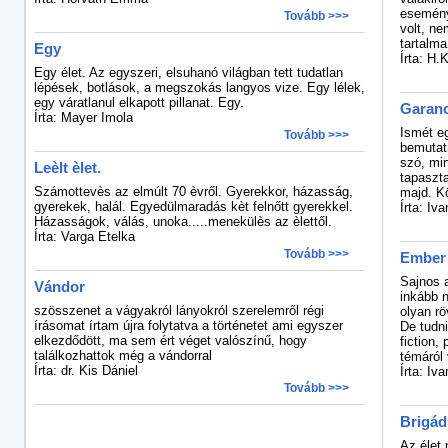
eseménye
Tovább >>>
volt, n
tartalma
Egy
Írta: H.
Egy élet. Az egyszeri, elsuhanó világban tett tudatlan
lépések, botlások, a megszokás langyos vize. Egy lélek,
egy váratlanul elkapott pillanat. Egy.
Garanc
Írta: Mayer Imola
Ismét eg
Tovább >>>
bemutatn
szó, min
Leèlt èlet.
tapaszt
Számottevès az elmúlt 70 èvről. Gyerekkor, házasság,
majd. K
gyerekek, halál. Egyedülmaradás kèt felnőtt gyerekkel.
Írta: Iv
Házasságok, válás, unoka.....menekülès az èlettől.
Írta: Varga Etelka
Tovább >>>
Ember
Sajnos 
Vándor
inkább 
szösszenet a vágyakról lányokról szerelemről régi
olyan r
írásomat írtam újra folytatva a történetet ami egyszer
De tudni
elkezdődött, ma sem ért véget valószínű, hogy
fiction,
találkozhattok még a vándorral
témáról 
Írta: dr. Kis Dániel
Írta: Iv
Tovább >>>
Brigád
Az élet