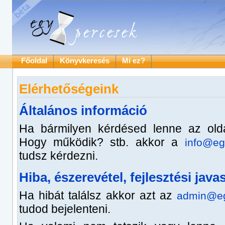
Főoldal
Könyvkeresés
Mi ez?
Elérhetőségeink
Általános információ
Ha bármilyen kérdésed lenne az olda
Hogy működik? stb. akkor a
info@eg
tudsz kérdezni.
Hiba, észerevétel, fejlesztési javas
Ha hibát találsz akkor azt az
admin@eg
tudod bejelenteni.