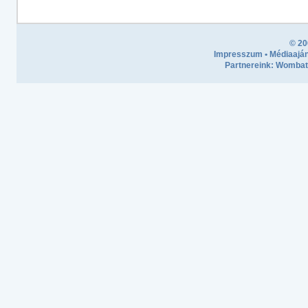
© 20
Impresszum
•
Médiaaján
Partnereink:
Wombath