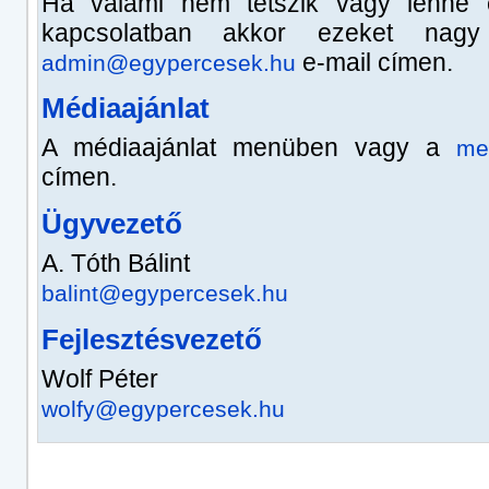
Ha valami nem tetszik vagy lenne e
kapcsolatban akkor ezeket nag
e-mail címen.
admin@egypercesek.hu
Médiaajánlat
A médiaajánlat menüben vagy a
me
címen.
Ügyvezető
A. Tóth Bálint
balint@egypercesek.hu
Fejlesztésvezető
Wolf Péter
wolfy@egypercesek.hu