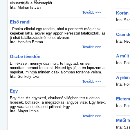
elpusztítják a főszereplőt
Írta: Molnár István
Tovább >>>
Korán 
Írta: Sz
Első randi
. Panka elindul egy randira, ahol a partnerét még csak
képeken látta, akivel egy appon keresztül találkoztak, az
Csende
ő első találkozásukról lehet olvasni.
Írta: Ne
Írta: Horváth Emma
Tovább >>>
A múlt
Őszbe tévedőn
Írta: Po
Emlékszel, mennyi ősz múlt, te hagytad, én sem
mondtam semmi fontosat. Neked így jó, s én lapozom a
napokat, mintha minden csak álomban történne velem.
Írta: Sonkoly Éva
A jelen
Tovább >>>
Írta: Po
Egy
Egy élet. Az egyszeri, elsuhanó világban tett tudatlan
Életem
lépések, botlások, a megszokás langyos vize. Egy lélek,
Írta: Po
egy váratlanul elkapott pillanat. Egy.
Írta: Mayer Imola
Tovább >>>
Mitől f
Írta: Sz