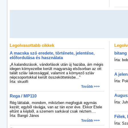
Legolvasottabb cikkek
Legolv
A macska szó eredete, története, jelentése,
bitang
előfordulása és használata
Írta: bob
„A kalandozások, vándorlások után új hazába, ám mégis
idegen környezetbe került magyarság elsősorban az ott
talált szláv lakossággal, valamint a környező szláv
A jelen
népcsoportokkal került összeköttetésbe..."
Írta: Po
Írta: skuolfi
Tovább >>>
Augusz
Rega / MP110
Írta: Juh
Rég láttalak, mondom, miközben megfogjuk egymás
kezét; egyből rávágja, van az tán ezer éve. Ekkor Etele
eltűnt a képből, a szemem sarkával csak néztem....
Írta: Bangó János
Félek,
Tovább >>>
Írta: Sz