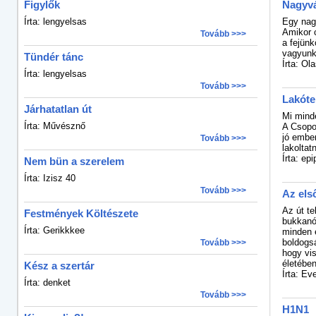
Figylők
Nagyv
Írta: lengyelsas
Egy nagy
Amikor 
Tovább >>>
a fejün
vagyunk
Tündér tánc
Írta: Ol
Írta: lengyelsas
Tovább >>>
Lakótel
Járhatatlan út
Mi mind
Írta: Művésznő
A Csopo
jó ember
Tovább >>>
lakoltatn
Írta: epi
Nem bün a szerelem
Írta: Izisz 40
Tovább >>>
Az els
Az út te
Festmények Költészete
bukkanók
Írta: Gerikkkee
minden e
boldogsá
Tovább >>>
hogy vi
életében
Kész a szertár
Írta: Ev
Írta: denket
Tovább >>>
H1N1