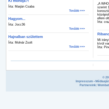
Ki mondja?!
„A WHO 
Írta: Marján Csaba
szerint 
Tovább >>>
koroszt
középisk
elleni ol
Hagyom...
Írta: cra
Írta: Jocc36
Tovább >>>
Riban
Hajnalban születtem
Mi irány
Írta: Molnár Zsolt
kívül va
Tovább >>>
Írta: Pi
© 20
Impresszum
•
Médiaaján
Partnereink:
Wombath