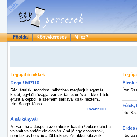
Főoldal
Könyvkeresés
Mi ez?
Legújabb cikkek
Legúja
Rega / MP110
Élénk 
Rég láttalak, mondom, miközben megfogjuk egymás
Írta: Sz
kezét; egyből rávágja, van az tán ezer éve. Ekkor Etele
eltűnt a képből, a szemem sarkával csak néztem....
Írta: Bangó János
Félek,
Tovább >>>
Írta: Sz
A sárkányvár
Mi van, ha a despota az emberek barátja? Sikere lehet a
Érdes 
valamit-valamiért elv alapján. Ami jó egy csoportnak,
Írta: Sz
nem biztos hogy jó a többieknek, és akkor kikezdik,