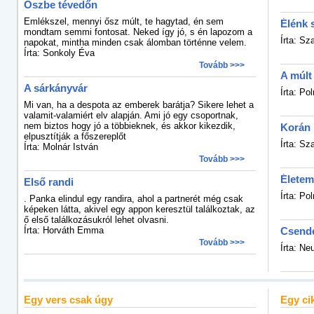
Őszbe tévedőn
Emlékszel, mennyi ősz múlt, te hagytad, én sem
Élénk 
mondtam semmi fontosat. Neked így jó, s én lapozom a
Írta: Sz
napokat, mintha minden csak álomban történne velem.
Írta: Sonkoly Éva
Tovább >>>
A múlt
A sárkányvár
Írta: Po
Mi van, ha a despota az emberek barátja? Sikere lehet a
valamit-valamiért elv alapján. Ami jó egy csoportnak,
nem biztos hogy jó a többieknek, és akkor kikezdik,
Korán 
elpusztítják a főszereplőt
Írta: Sz
Írta: Molnár István
Tovább >>>
Életem
Első randi
Írta: Po
. Panka elindul egy randira, ahol a partnerét még csak
képeken látta, akivel egy appon keresztül találkoztak, az
ő első találkozásukról lehet olvasni.
Írta: Horváth Emma
Csende
Tovább >>>
Írta: Ne
Egy vers csak úgy
Egy ci