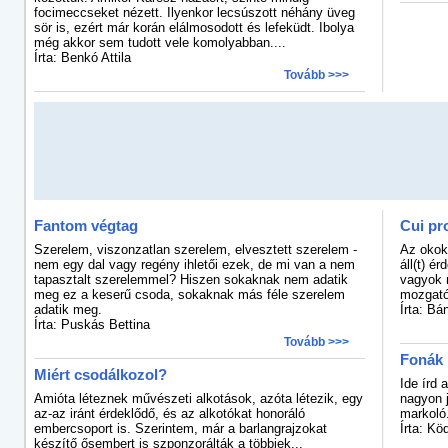
focimeccseket nézett. Ilyenkor lecsúszott néhány üveg
sör is, ezért már korán elálmosodott és lefeküdt. Ibolya
még akkor sem tudott vele komolyabban....
Írta: Benkó Attila
Tovább >>>
Fantom végtag
Cui pr
Szerelem, viszonzatlan szerelem, elvesztett szerelem -
Az okoka
nem egy dal vagy regény ihletői ezek, de mi van a nem
áll(t) é
tapasztalt szerelemmel? Hiszen sokaknak nem adatik
vagyok 
meg ez a keserű csoda, sokaknak más féle szerelem
mozgató
adatik meg.
Írta: Bá
Írta: Puskás Bettina
Tovább >>>
Fonák
Miért csodálkozol?
Ide írd 
Amióta léteznek művészeti alkotások, azóta létezik, egy
nagyon j
az-az iránt érdeklődő, és az alkotókat honoráló
markoló.
embercsoport is. Szerintem, már a barlangrajzokat
Írta: K
készítő ősembert is szponzorálták a többiek...