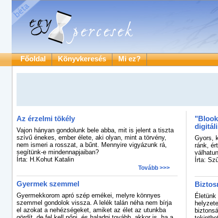
Főoldal
Könyvkeresés
Mi ez?
Az érzelmi tökély
"Blook
digitál
Vajon hányan gondolunk bele abba, mit is jelent a tiszta
szívű énekes, ember élete, aki olyan, mint a törvény,
Gyors, 
nem ismeri a rosszat, a bűnt. Mennyire vigyázunk rá,
ránk, é
segítünk-e mindennapjaiban?
válhatun
Írta: H.Kohut Katalin
Írta: Sz
Tovább >>>
Gyermek szemmel
Biztos
Gyermekkorom apró szép emékei, melyre könnyes
Életünk
szemmel gondolok vissza. A lelék talán néha nem bírja
helyzete
el azokat a nehézségeket, amiket az élet az utunkba
biztons
gördít, de fel kell nőni, és haladni tovább, akkor is, ha a
tekinthe