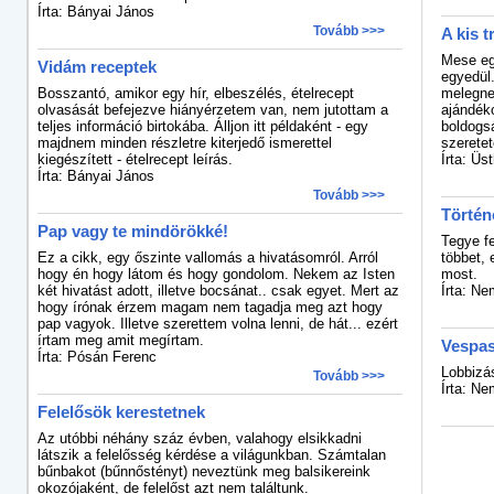
Írta: Bányai János
Tovább >>>
A kis 
Mese eg
Vidám receptek
egyedül.
Bosszantó, amikor egy hír, elbeszélés, ételrecept
melegnek
olvasását befejezve hiányérzetem van, nem jutottam a
ajándék
teljes információ birtokába. Álljon itt példaként - egy
boldogsá
majdnem minden részletre kiterjedő ismerettel
szeretet
kiegészített - ételrecept leírás.
Írta: Üs
Írta: Bányai János
Tovább >>>
Történ
Pap vagy te mindörökké!
Tegye fe
Ez a cikk, egy őszinte vallomás a hivatásomról. Arról
többet, 
hogy én hogy látom és hogy gondolom. Nekem az Isten
most.
két hivatást adott, illetve bocsánat.. csak egyet. Mert az
Írta: N
hogy írónak érzem magam nem tagadja meg azt hogy
pap vagyok. Illetve szerettem volna lenni, de hát... ezért
írtam meg amit megírtam.
Vespas
Írta: Pósán Ferenc
Lobbizá
Tovább >>>
Írta: N
Felelősök kerestetnek
Az utóbbi néhány száz évben, valahogy elsikkadni
látszik a felelősség kérdése a világunkban. Számtalan
bűnbakot (bűnnőstényt) neveztünk meg balsikereink
okozójaként, de felelőst azt nem találtunk.