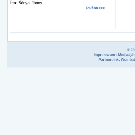
Írta: Bányai János
Tovább >>>
© 20
Impresszum
•
Médiaaján
Partnereink:
Wombath