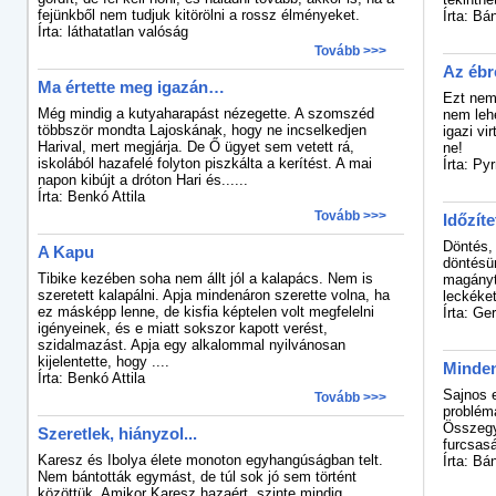
fejünkből nem tudjuk kitörölni a rossz élményeket.
Írta: Bá
Írta: láthatatlan valóság
Tovább >>>
Az ébr
Ma értette meg igazán…
Ezt nem 
Még mindig a kutyaharapást nézegette. A szomszéd
nem lehe
többször mondta Lajoskának, hogy ne incselkedjen
igazi vi
Harival, mert megjárja. De Ő ügyet sem vetett rá,
ne!
iskolából hazafelé folyton piszkálta a kerítést. A mai
Írta: Py
napon kibújt a dróton Hari és......
Írta: Benkó Attila
Tovább >>>
Időzíte
Döntés, 
A Kapu
döntésün
Tibike kezében soha nem állt jól a kalapács. Nem is
magányt 
szeretett kalapálni. Apja mindenáron szerette volna, ha
leckéket
ez másképp lenne, de kisfia képtelen volt megfelelni
Írta: Ge
igényeinek, és e miatt sokszor kapott verést,
szidalmazást. Apja egy alkalommal nyilvánosan
kijelentette, hogy ....
Minden
Írta: Benkó Attila
Sajnos e
Tovább >>>
problém
Összegy
Szeretlek, hiányzol...
furcsas
Karesz és Ibolya élete monoton egyhangúságban telt.
Írta: Bá
Nem bántották egymást, de túl sok jó sem történt
közöttük. Amikor Karesz hazaért, szinte mindig