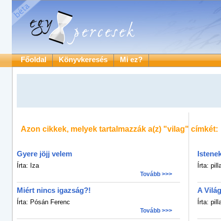
Főoldal
Könyvkeresés
Mi ez?
Azon cikkek, melyek tartalmazzák a(z)
"vilag"
címkét:
Gyere jöjj velem
Istene
Írta: Iza
Írta: pil
Tovább >>>
Miért nincs igazság?!
A Vilá
Írta: Pósán Ferenc
Írta: pil
Tovább >>>