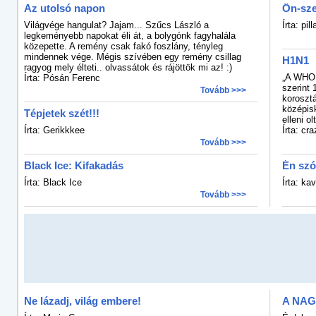
Az utolsó napon
Ön-sz
Világvége hangulat? Jajam... Szűcs László a
Írta: pil
legkeményebb napokat éli át, a bolygónk fagyhalála
közepette. A remény csak fakó foszlány, tényleg
mindennek vége. Mégis szívében egy remény csillag
H1N1
ragyog mely élteti.. olvassátok és rájöttök mi az! :)
„A WHO 
Írta: Pósán Ferenc
szerint 
Tovább >>>
koroszt
középisk
Tépjetek szét!!!
elleni ol
Írta: Gerikkkee
Írta: cra
Tovább >>>
Black Ice: Kifakadás
Én szó
Írta: Black Ice
Írta: ka
Tovább >>>
Ne lázadj, világ embere!
A NAG