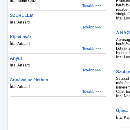
Írta: Marie Cruz
Érdekes
barátjáv
Tovább >>>
részben:
virágter
SZERELEM
Írta: Lo
Írta: Artsard
Tovább >>>
A NAG
Kijevi nyár
Apróság
Írta: Artsard
barátjáv
kutyák a
Tovább >>>
Finnors
Írta: Lo
Anyu!
Írta: Artsard
Tovább >>>
Szubje
Szabad g
Annával az életben...
más éle
Írta: Artsard
ismerem
Csak ba
Tovább >>>
Írta: Na
Újév...
Írta: K