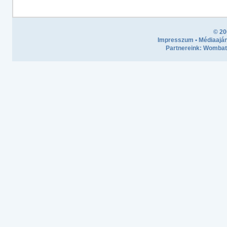
© 20
Impresszum
•
Médiaaján
Partnereink:
Wombath