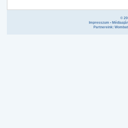
© 20
Impresszum
•
Médiaaján
Partnereink:
Wombath