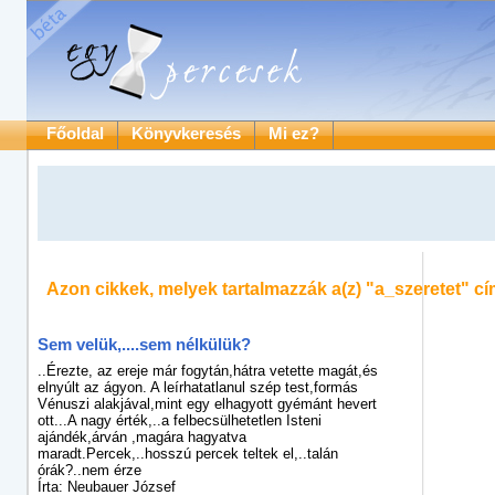
Főoldal
Könyvkeresés
Mi ez?
Azon cikkek, melyek tartalmazzák a(z)
"a_szeretet"
cí
Sem velük,....sem nélkülük?
..Érezte, az ereje már fogytán,hátra vetette magát,és
elnyúlt az ágyon. A leírhatatlanul szép test,formás
Vénuszi alakjával,mint egy elhagyott gyémánt hevert
ott...A nagy érték,..a felbecsülhetetlen Isteni
ajándék,árván ,magára hagyatva
maradt.Percek,..hosszú percek teltek el,..talán
órák?..nem érze
Írta: Neubauer József