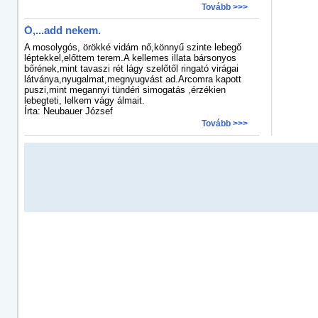
Tovább >>>
Ó,...add nekem.
A mosolygós, örökké vidám nő,könnyű szinte lebegő
léptekkel,előttem terem.A kellemes illata bársonyos
bőrének,mint tavaszi rét lágy szelőtől ringató virágai
látványa,nyugalmat,megnyugvást ad.Arcomra kapott
puszi,mint megannyi tündéri simogatás ,érzékien
lebegteti, lelkem vágy álmait.
Írta: Neubauer József
Tovább >>>