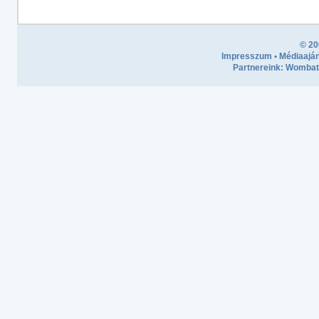
© 20
Impresszum
•
Médiaaján
Partnereink:
Wombath