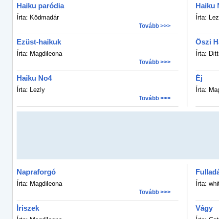
Haiku paródia
Haiku 
Írta: Ködmadár
Írta: Lez
Tovább >>>
Ezüst-haikuk
Őszi H
Írta: Magdileona
Írta: Di
Tovább >>>
Haiku No4
Éj
Írta: Lezly
Írta: Ma
Tovább >>>
Napraforgó
Fullad
Írta: Magdileona
Írta: whi
Tovább >>>
Íriszek
Vágy