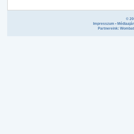
© 20
Impresszum
•
Médiaaján
Partnereink:
Wombath