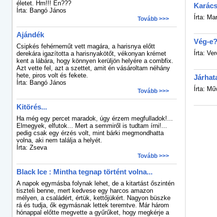
életet. Hm!!! Én???
Karács
Írta: Bangó János
Írta: Ma
Tovább >>>
Ajándék
Vég-e
Csipkés fehérneműt vett magára, a harisnya előtt
Írta: Ver
derekára igazította a harisnyakötőt, vékonyan krémet
kent a lábára, hogy könnyen kerüljön helyére a combfix.
Azt vette fel, azt a szettet, amit én vásároltam néhány
hete, piros volt és fekete.
Járhata
Írta: Bangó János
Írta: M
Tovább >>>
Kitörés...
Ha még egy percet maradok, úgy érzem megfulladok!...
Elmegyek, elfutok... Mert a semmiről is tudtam írni!...
pedig csak egy érzés volt, mint bárki megmondhatta
volna, aki nem találja a helyét.
Írta: Zseva
Tovább >>>
Black Ice : Mintha tegnap történt volna...
A napok egymásba folynak lehet, de a kitartást őszintén
tiszteli benne, mert kedvese egy harcos amazon
mélyen, a családért, értük, kettőjükért. Nagyon büszke
rá és tudja, ők egymásnak lettek teremtve. Már három
hónappal előtte megvette a gyűrűket, hogy megkérje a