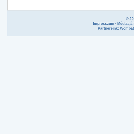
© 20
Impresszum
•
Médiaaján
Partnereink:
Wombath