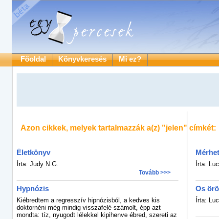
Főoldal
Könyvkeresés
Mi ez?
Azon cikkek, melyek tartalmazzák a(z)
"jelen"
címkét:
Életkönyv
Mérhet
Írta: Judy N.G.
Írta: Luc
Tovább >>>
Hypnózis
Ős ör
Kiébredtem a regresszív hipnózisból, a kedves kis
Írta: Luc
doktornéni még mindig visszafelé számolt, épp azt
mondta: tíz, nyugodt lélekkel kipihenve ébred, szereti az