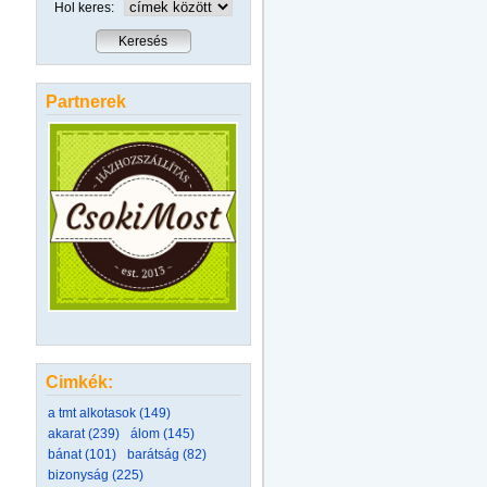
Hol keres:
Partnerek
Cimkék:
a tmt alkotasok (149)
akarat (239)
álom (145)
bánat (101)
barátság (82)
bizonyság (225)