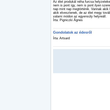
Az élet produkál néha furcsa helyzeteket
nem is pont így, nem is pont ilyen szer
nap mint nap megtörténik. Vannak akik
akik elvesztenek, de az élet megy továb
valami módon az egyensúly helyreáll.
Írta: Pigniczki Ágnes
Gondolatok az édesről
Írta: Artsard