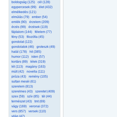
boldogság (125)
cél (128)
egypercesek (99)
élet (432)
elmélkedés (121)
elmúlás (79)
ember (54)
emlék (90)
érzelem (209)
érzés (99)
érzések (119)
fájdalom (144)
félelem (77)
fény (53)
filozófia (45)
gondolat (122)
gondolatok (46)
groteszk (49)
halál (178)
hit (385)
humor (112)
isten (57)
kortárs (89)
lélek (319)
lét (113)
magány (163)
múlt (42)
novella (111)
próza (43)
remény (105)
sultan meséi (61)
szerelem (813)
szerelmes (43)
szeretet (409)
szex (59)
szív (85)
tél (44)
természet (43)
tmt (69)
vágy (169)
veronai (372)
vers (857)
versek (110)
világ (47)