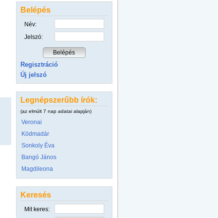
Belépés
Név:
Jelszó:
Regisztráció
Új jelszó
Legnépszerűbb írók:
(az elmúlt 7 nap adatai alapján)
Veronai
Ködmadár
Sonkoly Éva
Bangó János
Magdileona
Keresés
Mit keres: