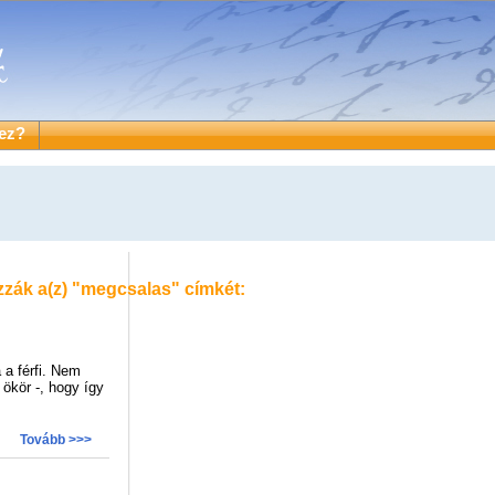
ez?
zzák a(z)
"megcsalas"
címkét:
 a férfi. Nem
ökör -, hogy így
Tovább >>>