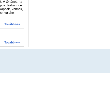
. A történet, ha
eposztásban, de
 kapnak, vannak,
b, valahol,
Tovább >>>
Tovább >>>