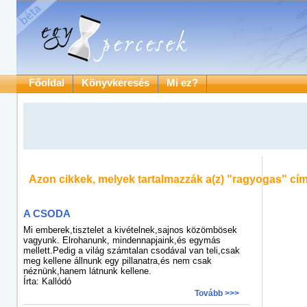
Főoldal
Könyvkeresés
Mi ez?
Azon cikkek, melyek tartalmazzák a(z)
"ragyogas"
cím
A CSODA
Mi emberek,tisztelet a kivételnek,sajnos közömbösek
vagyunk. Elrohanunk, mindennapjaink,és egymás
mellett.Pedig a világ számtalan csodával van teli,csak
meg kellene állnunk egy pillanatra,és nem csak
néznünk,hanem látnunk kellene.
Írta: Kallódó
Tovább >>>