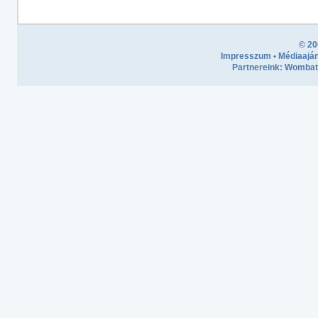
© 20
Impresszum
•
Médiaaján
Partnereink:
Wombath