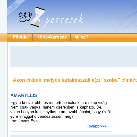
Főoldal
Könyvkeresés
Mi ez?
Azon cikkek, melyek tartalmazzák a(z)
"szoba"
címkét
AMARYLLIS
Egyre kedveltebb, és ismertebb nálunk is e szép virág.
Nem csak vágva, hanem cserépben is kapható. De,
vajon hogyan kell elnyílás után tovább ápolni, hogy évről
évre virággal örvendeztessen meg?
Írta: Lovas Éva
Tovább >>>