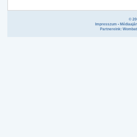
© 20
Impresszum
•
Médiaaján
Partnereink:
Wombath