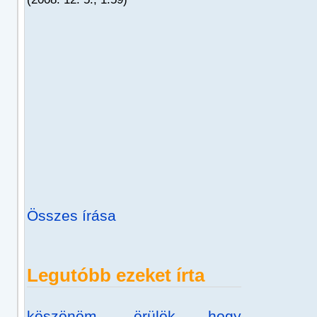
Összes írása
Legutóbb ezeket írta
köszönöm, örülök hogy