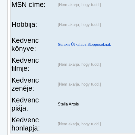
MSN címe:
[Nem akarja, hogy tudd.]
Hobbija:
[Nem akarja, hogy tudd.]
Kedvenc
Galaxis Útikalauz Stopposoknak
könyve:
Kedvenc
[Nem akarja, hogy tudd.]
filmje:
Kedvenc
[Nem akarja, hogy tudd.]
zenéje:
Kedvenc
Stella Artois
piája:
Kedvenc
[Nem akarja, hogy tudd.]
honlapja: