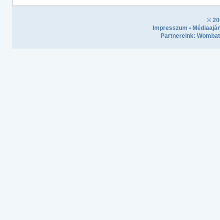
© 20
Impresszum
•
Médiaaján
Partnereink:
Wombath