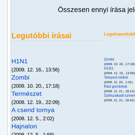
Összesen ennyi írása je
Legutóbbi írásai
Legolvasottabb
Zombi
H1N1
(2009. 10. 20., 17:18)
H1N1
(2009. 12. 16., 13:56)
(2009. 12. 16., 13:56)
Zombi
Teleport nélkül
(2008. 11. 20., 1:01)
(2009. 10. 20., 17:18)
Rád gondolok
(2008. 11. 21., 18:12)
Természet
Szétszakadt szíve
(2008. 11. 21., 18:42)
(2008. 12. 19., 22:09)
A csend tornya
(2008. 12. 5., 2:02)
Hajnalon
(2008. 12. 5., 1:59)