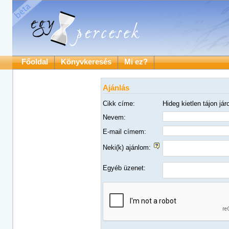
Főoldal
Könyvkeresés
Mi ez?
Ajánlás
Cikk címe:
Hideg kietlen tájon jár
Nevem:
E-mail címem:
Neki(k) ajánlom:
Egyéb üzenet: