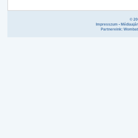
© 20
Impresszum
•
Médiaaján
Partnereink:
Wombath