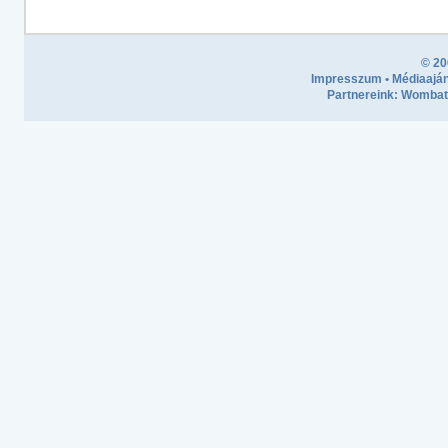
© 20
Impresszum
•
Médiaaján
Partnereink:
Wombath