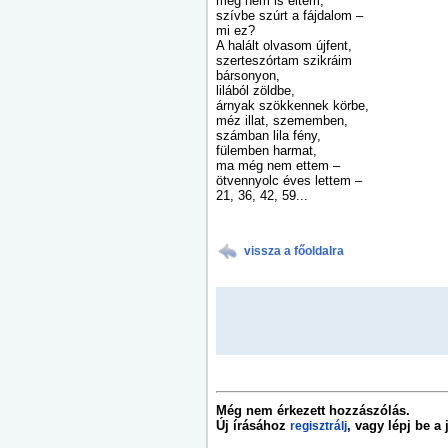
még nem is éltem,
szívbe szúrt a fájdalom –
mi ez?
A halált olvasom újfent,
szerteszórtam szikráim
bársonyon,
lilából zöldbe,
árnyak szökkennek körbe,
méz illat, szememben,
számban lila fény,
fülemben harmat,
ma még nem ettem –
ötvennyolc éves lettem –
21, 36, 42, 59...
vissza a főoldalra
Még nem érkezett hozzászólás.
Új írásához
, vagy lépj be a
regisztrálj