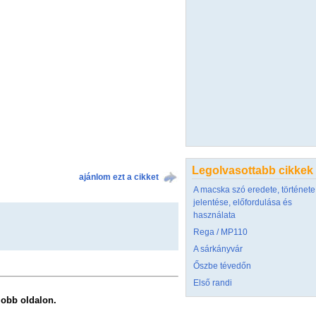
Legolvasottabb cikkek
ajánlom ezt a cikket
A macska szó eredete, története
jelentése, előfordulása és
használata
Rega / MP110
A sárkányvár
Őszbe tévedőn
Első randi
 jobb oldalon.