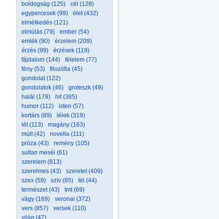
boldogság (125)
cél (128)
egypercesek (99)
élet (432)
elmélkedés (121)
elmúlás (79)
ember (54)
emlék (90)
érzelem (209)
érzés (99)
érzések (119)
fájdalom (144)
félelem (77)
fény (53)
filozófia (45)
gondolat (122)
gondolatok (46)
groteszk (49)
halál (178)
hit (385)
humor (112)
isten (57)
kortárs (89)
lélek (319)
lét (113)
magány (163)
múlt (42)
novella (111)
próza (43)
remény (105)
sultan meséi (61)
szerelem (813)
szerelmes (43)
szeretet (409)
szex (59)
szív (85)
tél (44)
természet (43)
tmt (69)
vágy (169)
veronai (372)
vers (857)
versek (110)
világ (47)