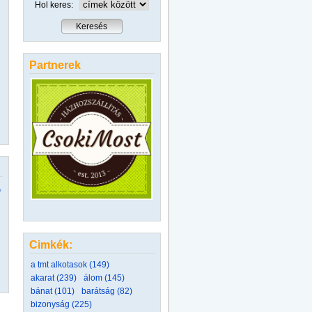
Hol keres:
Partnerek
,
Cimkék:
a tmt alkotasok (149)
akarat (239)
álom (145)
bánat (101)
barátság (82)
bizonyság (225)