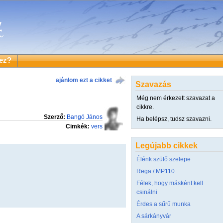
ez?
ajánlom ezt a cikket
Szavazás
Még nem érkezett szavazat a
cikkre.
Szerző:
Bangó János
Ha belépsz, tudsz szavazni.
Cimkék:
vers
Legújabb cikkek
Élénk szülő szelepe
Rega / MP110
Félek, hogy másként kell
csinálni
Érdes a sűrű munka
A sárkányvár