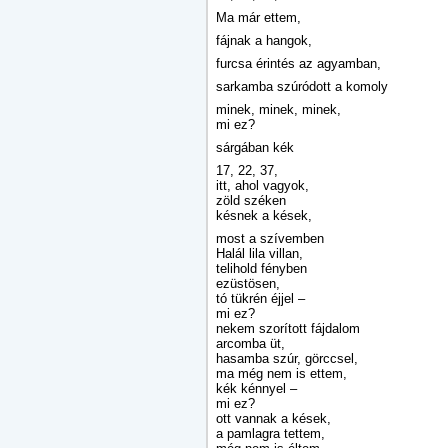
Ma már ettem,
fájnak a hangok,
furcsa érintés az agyamban,
sarkamba szúródott a komoly
minek, minek, minek,
mi ez?
sárgában kék
17, 22, 37,
itt, ahol vagyok,
zöld széken
késnek a kések,
most a szívemben
Halál lila villan,
telihold fényben
ezüstösen,
tó tükrén éjjel –
mi ez?
nekem szorított fájdalom
arcomba üt,
hasamba szúr, görccsel,
ma még nem is ettem,
kék kénnyel –
mi ez?
ott vannak a kések,
a pamlagra tettem,