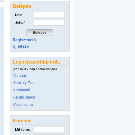
Belépés
Név:
Jelszó:
Regisztráció
Új jelszó
Legnépszerűbb írók:
(az elmúlt 7 nap adatai alapján)
Veronai
Sonkoly Éva
Ködmadár
Bangó János
Magdileona
Keresés
Mit keres: