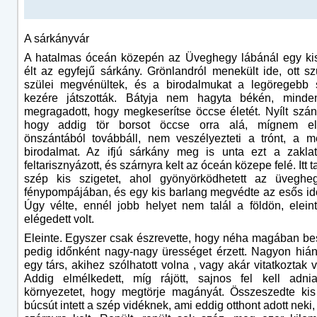
A sárkányvár
A hatalmas óceán közepén az Üveghegy lábánál egy kis
élt az egyfejű sárkány. Grönlandról menekült ide, ott szü
szülei megvénültek, és a birodalmukat a legöregebb s
kezére játszották. Bátyja nem hagyta békén, minde
megragadott, hogy megkeserítse öccse életét. Nyílt szán
hogy addig tör borsot öccse orra alá, mígnem el
önszántából továbbáll, nem veszélyezteti a trónt, a m
birodalmat. Az ifjú sárkány meg is unta ezt a zaklato
feltarisznyázott, és szárnyra kelt az óceán közepe felé. Itt ta
szép kis szigetet, ahol gyönyörködhetett az üvegheg
fénypompájában, és egy kis barlang megvédte az esős i
Úgy vélte, ennél jobb helyet nem talál a földön, elei
elégedett volt.
Eleinte. Egyszer csak észrevette, hogy néha magában bes
pedig időnként nagy-nagy ürességet érzett. Nagyon hián
egy társ, akihez szólhatott volna , vagy akár vitatkoztak 
Addig elmélkedett, míg rájött, sajnos fel kell adn
környezetet, hogy megtörje magányát. Összeszedte kis
búcsút intett a szép vidéknek, ami eddig otthont adott neki