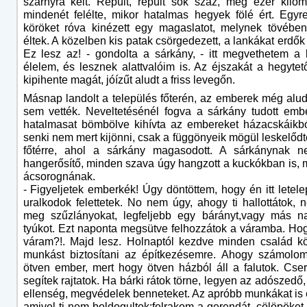
szárnyra kelt. Repült, repült sok száz, meg ezer kilom
mindenét felélte, mikor hatalmas hegyek fölé ért. Egy
köröket róva kinézett egy magaslatot, melynek tövébe
éltek. A közelben kis patak csörgedezett, a lankákat erdők 
Ez lesz az! - gondolta a sárkány, - itt megvethetem a 
élelem, és lesznek alattvalóim is. Az éjszakát a hegytetőn
kipihente magát, jóízűt aludt a friss levegőn.
Másnap landolt a település főterén, az emberek még alud
sem vették. Neveltetésénél fogva a sárkány tudott embe
hatalmasat bömbölve kihívta az embereket házacskáikb
senki nem mert kijönni, csak a függönyeik mögül leskelődte
főtérre, ahol a sárkány magasodott. A sárkánynak ne
hangerősítő, minden szava úgy hangzott a kuckókban is, m
ácsorognának.
- Figyeljetek emberkék! Úgy döntöttem, hogy én itt letel
uralkodok felettetek. No nem úgy, ahogy ti hallottátok,
meg szűzlányokat, legfeljebb egy bárányt,vagy más n
tyúkot. Ezt naponta megsütve felhozzátok a váramba. Hog
váram?!. Majd lesz. Holnaptól kezdve minden család k
munkást biztosítani az építkezésemre. Ahogy számolom
ötven ember, mert hogy ötven házból áll a falutok. Cse
segítek rajtatok. Ha bárki rátok törne, legyen az adószedő
ellenség, megvédelek benneteket. Az apróbb munkákat is
amivel ti nem boldogultok:felrakom a gerendát, cölöpöke