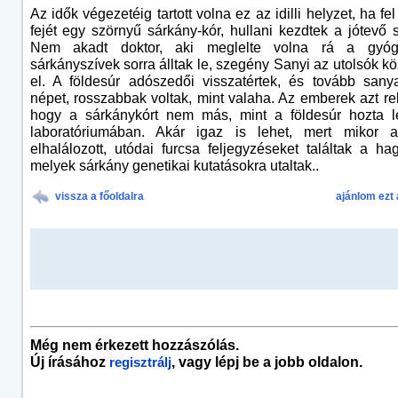
Az idők végezetéig tartott volna ez az idilli helyzet, ha fe
fejét egy szörnyű sárkány-kór, hullani kezdtek a jótevő 
Nem akadt doktor, aki meglelte volna rá a gyógy
sárkányszívek sorra álltak le, szegény Sanyi az utolsók kö
el. A földesúr adószedői visszatértek, és tovább sany
népet, rosszabbak voltak, mint valaha. Az emberek azt re
hogy a sárkánykórt nem más, mint a földesúr hozta lé
laboratóriumában. Akár igaz is lehet, mert mikor a
elhalálozott, utódai furcsa feljegyzéseket találtak a ha
melyek sárkány genetikai kutatásokra utaltak..
vissza a főoldalra
ajánlom ezt 
Még nem érkezett hozzászólás.
Új írásához
, vagy lépj be a jobb oldalon.
regisztrálj