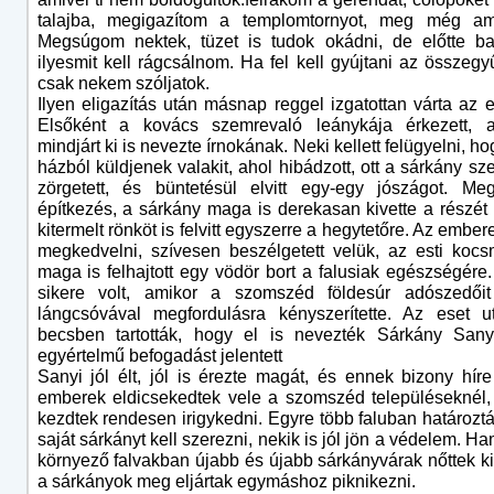
talajba, megigazítom a templomtornyot, meg még am
Megsúgom nektek, tüzet is tudok okádni, de előtte ba
ilyesmit kell rágcsálnom. Ha fel kell gyújtani az összegyű
csak nekem szóljatok.
Ilyen eligazítás után másnap reggel izgatottan várta az 
Elsőként a kovács szemrevaló leánykája érkezett, 
mindjárt ki is nevezte írnokának. Neki kellett felügyelni, 
házból küldjenek valakit, ahol hibádzott, ott a sárkány s
zörgetett, és büntetésül elvitt egy-egy jószágot. Me
építkezés, a sárkány maga is derekasan kivette a részét 
kitermelt rönköt is felvitt egyszerre a hegytetőre. Az embe
megkedvelni, szívesen beszélgetett velük, az esti kocs
maga is felhajtott egy vödör bort a falusiak egészségére.
sikere volt, amikor a szomszéd földesúr adószedőit
lángcsóvával megfordulásra kényszerítette. Az eset u
becsben tartották, hogy el is nevezték Sárkány Sany
egyértelmű befogadást jelentett
Sanyi jól élt, jól is érezte magát, és ennek bizony hír
emberek eldicsekedtek vele a szomszéd településeknél, 
kezdtek rendesen irigykedni. Egyre több faluban határoztá
saját sárkányt kell szerezni, nekik is jól jön a védelem. 
környező falvakban újabb és újabb sárkányvárak nőttek ki 
a sárkányok meg eljártak egymáshoz piknikezni.