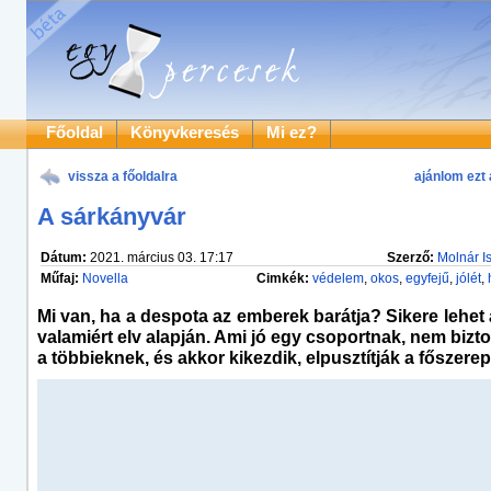
Főoldal
Könyvkeresés
Mi ez?
vissza a főoldalra
ajánlom ezt 
A sárkányvár
Dátum:
2021. március 03. 17:17
Szerző:
Molnár I
Műfaj:
Novella
Cimkék:
védelem
,
okos
,
egyfejű
,
jólét
,
Mi van, ha a despota az emberek barátja? Sikere lehet 
valamiért elv alapján. Ami jó egy csoportnak, nem bizt
a többieknek, és akkor kikezdik, elpusztítják a főszerep