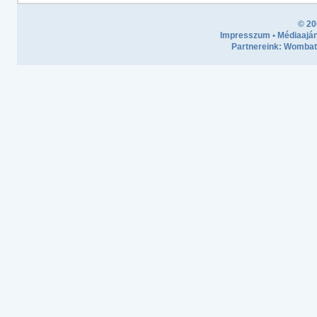
© 20
Impresszum
•
Médiaaján
Partnereink:
Wombath