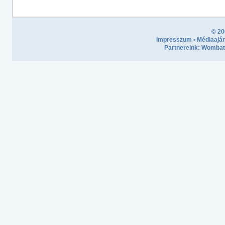
© 20
Impresszum
•
Médiaaján
Partnereink:
Wombath