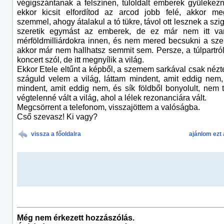
végigszántanak a felszínen, túloldalt emberek gyülekez
ekkor kicsit elfordítod az arcod jobb felé, akkor me
szemmel, ahogy átalakul a tó tükre, távol ott lesznek a szi
szeretik egymást az emberek, de ez már nem itt v
mérföldmilliárdokra innen, és nem mered becsukni a sz
akkor már nem hallhatsz semmit sem. Persze, a túlpartró
koncert szól, de itt megnyílik a világ.
Ekkor Etele eltűnt a képből, a szemem sarkával csak néz
száguld velem a világ, láttam mindent, amit eddig nem,
mindent, amit eddig nem, és sík földből bonyolult, nem 
végtelenné vált a világ, ahol a lélek rezonanciára vált.
Megcsörrent a telefonom, visszajöttem a valóságba.
Cső szevasz! Ki vagy?
vissza a főoldalra
ajánlom ezt 
Még nem érkezett hozzászólás.