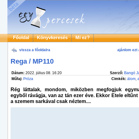
Főoldal
Könyvkeresés
Mi ez?
vissza a főoldalra
ajánlom ezt 
Rega / MP110
Dátum:
2022. július 08. 16:20
Szerző:
Bangó J
Műfaj:
Próza
Cimkék:
álom
,
Rég láttalak, mondom, miközben megfogjuk egymá
egyből rávágja, van az tán ezer éve. Ekkor Etele eltűnt
a szemem sarkával csak néztem....