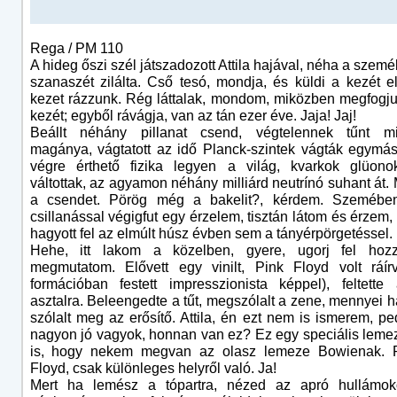
Rega / PM 110
A hideg őszi szél játszadozott Attila hajával, néha a szemé
szanaszét zilálta. Cső tesó, mondja, és küldi a kezét e
kezet rázzunk. Rég láttalak, mondom, miközben megfog
kezét; egyből rávágja, van az tán ezer éve. Jaja! Jaj!
Beállt néhány pillanat csend, végtelennek tűnt mi
magánya, vágtatott az idő Planck-szintek vágták egymás
végre érthető fizika legyen a világ, kvarkok glüonok
váltottak, az agyamon néhány milliárd neutrínó suhant át.
a csendet. Pörög még a bakelit?, kérdem. Szemébe
csillanással végigfut egy érzelem, tisztán látom és érzem
hagyott fel az elmúlt húsz évben sem a tányérpörgetéssel.
Hehe, itt lakom a közelben, gyere, ugorj fel hoz
megmutatom. Elővett egy vinilt, Pink Floyd volt ráír
formációban festett impresszionista képpel), feltette
asztalra. Beleengedte a tűt, megszólalt a zene, mennyei 
szólalt meg az erősítő. Attila, én ezt nem is ismerem, p
nagyon jó vagyok, honnan van ez? Ez egy speciális lemez
is, hogy nekem megvan az olasz lemeze Bowienak. 
Floyd, csak különleges helyről való. Ja!
Mert ha lemész a tópartra, nézed az apró hullámok