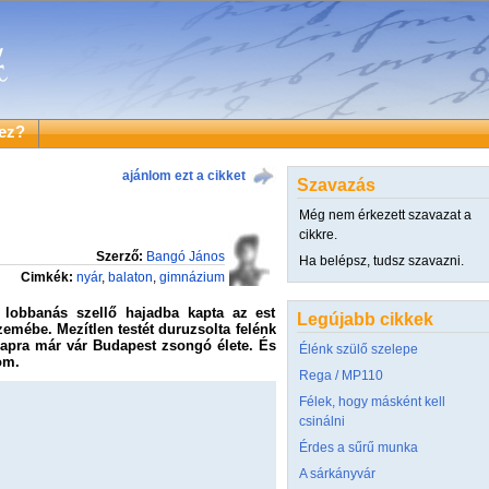
ez?
ajánlom ezt a cikket
Szavazás
Még nem érkezett szavazat a
cikkre.
Szerző:
Bangó János
Ha belépsz, tudsz szavazni.
Cimkék:
nyár
,
balaton
,
gimnázium
lobbanás szellő hajadba kapta az est
Legújabb cikkek
zemébe. Mezítlen testét duruzsolta felénk
napra már vár Budapest zsongó élete. És
Élénk szülő szelepe
om.
Rega / MP110
Félek, hogy másként kell
csinálni
Érdes a sűrű munka
A sárkányvár