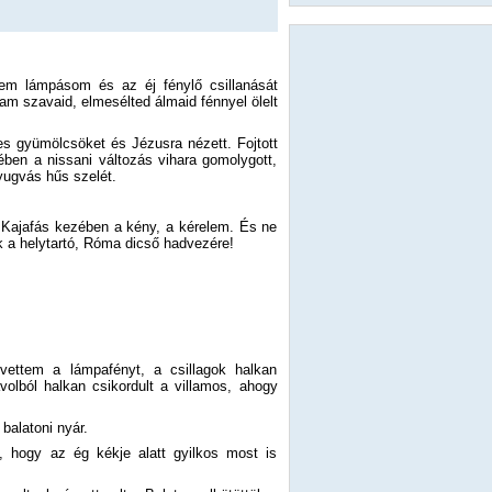
ttem lámpásom és az éj fénylő csillanását
am szavaid, elmesélted álmaid fénnyel ölelt
des gyümölcsöket és Jézusra nézett. Fojtott
en a nissani változás vihara gomolygott,
yugvás hűs szelét.
 Kajafás kezében a kény, a kérelem. És ne
a helytartó, Róma dicső hadvezére!
 vettem a lámpafényt, a csillagok halkan
volból halkan csikordult a villamos, ahogy
balatoni nyár.
, hogy az ég kékje alatt gyilkos most is