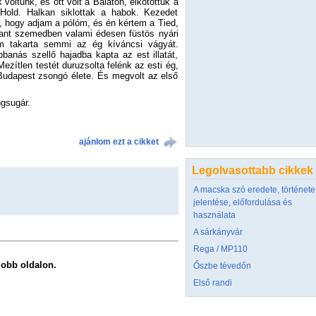
voltunk, és ott volt a Balaton, elkötöttük a
 Hold. Halkan siklottak a habok. Kezedet
d, hogy adjam a pólóm, és én kértem a Tied,
llant szemedben valami édesen füstös nyári
m takarta semmi az ég kíváncsi vágyát.
anás szellő hajadba kapta az est illatát,
zítlen testét duruzsolta felénk az esti ég,
Budapest zsongó élete. És megvolt az első
ngsugár.
ajánlom ezt a cikket
Legolvasottabb cikkek
A macska szó eredete, története
jelentése, előfordulása és
használata
A sárkányvár
Rega / MP110
 jobb oldalon.
Őszbe tévedőn
Első randi