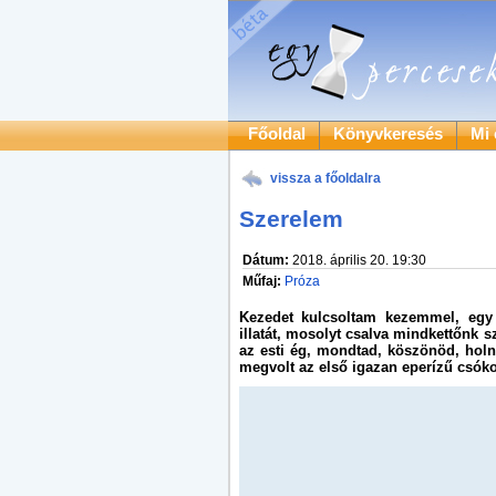
Főoldal
Könyvkeresés
Mi 
vissza a főoldalra
Szerelem
Dátum:
2018. április 20. 19:30
Műfaj:
Próza
Kezedet kulcsoltam kezemmel, egy 
illatát, mosolyt csalva mindkettőnk s
az esti ég, mondtad, köszönöd, hol
megvolt az első igazan eperízű csók