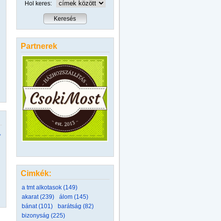
Hol keres:
Partnerek
,
Cimkék:
a tmt alkotasok (149)
akarat (239)
álom (145)
bánat (101)
barátság (82)
bizonyság (225)