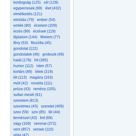
boldogság (125)
cél (128)
egypercesek (99)
élet (432)
elmélkedés (121)
elmúlás (79)
ember (54)
emlék (90)
érzelem (209)
érzés (99)
érzések (119)
fájdalom (144)
félelem (77)
fény (53)
filozófia (45)
gondolat (122)
gondolatok (46)
groteszk (49)
halál (178)
hit (385)
humor (112)
isten (57)
kortárs (89)
lélek (319)
lét (113)
magány (163)
múlt (42)
novella (111)
próza (43)
remény (105)
sultan meséi (61)
szerelem (813)
szerelmes (43)
szeretet (409)
szex (59)
szív (85)
tél (44)
természet (43)
tmt (69)
vágy (169)
veronai (372)
vers (857)
versek (110)
világ (47)