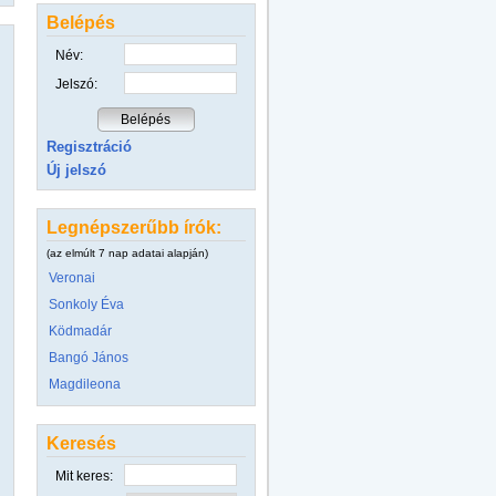
Belépés
Név:
Jelszó:
Regisztráció
Új jelszó
Legnépszerűbb írók:
(az elmúlt 7 nap adatai alapján)
Veronai
Sonkoly Éva
Ködmadár
Bangó János
Magdileona
Keresés
Mit keres: