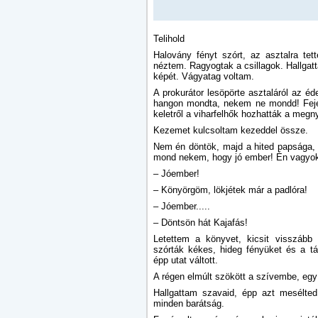
Telihold
Halovány fényt szórt, az asztalra te
néztem. Ragyogtak a csillagok. Hallgatt
képét. Vágyatag voltam.
A prokurátor lesöpörte asztaláról az é
hangon mondta, nekem ne mondd! Fejéb
keletről a viharfelhők hozhatták a megn
Kezemet kulcsoltam kezeddel össze.
Nem én döntök, majd a hited papsága,
mond nekem, hogy jó ember! Én vagyok 
– Jóember!
– Könyörgöm, lökjétek már a padlóra!
– Jóember.....
– Döntsön hát Kajafás!
Letettem a könyvet, kicsit visszább
szórták kékes, hideg fényüket és a tá
épp utat váltott.
A régen elmúlt szökött a szívembe, egy 
Hallgattam szavaid, épp azt mesélted
minden barátság.