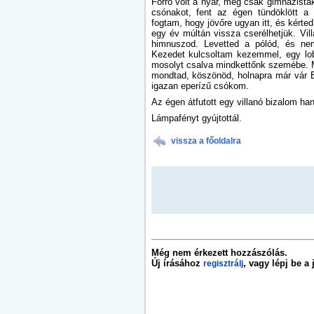
Forró volt a nyár, még csak gimnazisták 
csónakot, fent az égen tündöklött a
fogtam, hogy jövőre ugyan itt, és kérte
egy év múltán vissza cserélhetjük. Vi
himnuszod. Levetted a pólód, és ne
Kezedet kulcsoltam kezemmel, egy lobb
mosolyt csalva mindkettőnk szemébe. Me
mondtad, köszönöd, holnapra már vár 
igazan eperízű csókom.
Az égen átfutott egy villanó bizalom ha
Lámpafényt gyújtottál.
vissza a főoldalra
Még nem érkezett hozzászólás.
Új írásához
, vagy lépj be a
regisztrálj