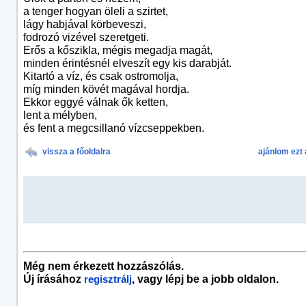
a tenger hogyan öleli a szirtet,
lágy habjával körbeveszi,
fodrozó vizével szeretgeti.
Erős a kőszikla, mégis megadja magát,
minden érintésnél elveszít egy kis darabját.
Kitartó a víz, és csak ostromolja,
míg minden kövét magával hordja.
Ekkor eggyé válnak ők ketten,
lent a mélyben,
és fent a megcsillanó vízcseppekben.
vissza a főoldalra
ajánlom ezt 
Még nem érkezett hozzászólás.
Új írásához
, vagy lépj be a jobb oldalon.
regisztrálj