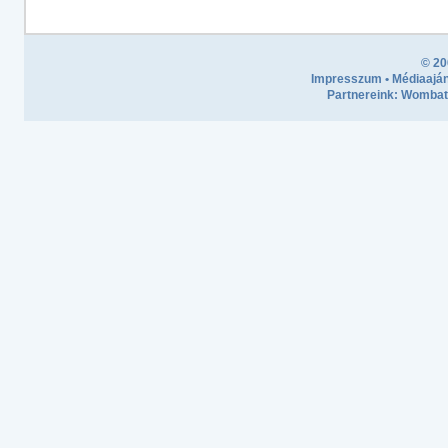
© 20
Impresszum
•
Médiaaján
Partnereink:
Wombath