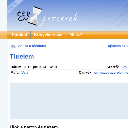
Főoldal
Könyvkeresés
Mi ez?
vissza a főoldalra
ajánlom ezt 
Türelem
Dátum:
2015. július 14. 14:19
Szerző:
Judy 
Műfaj:
Vers
Cimkék:
természet
,
szerelem
,
é
Ülök a parton és nézem,