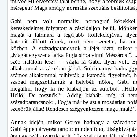
műve? Mi élvezetest talál benne, hogy a többiek csup
méregeti? Maga amúgy normális szexuális beállítottsá
Gabi nem volt normális: pornográf képekkel 
kereskedelmet folytatott a zászlóaljon belül. Időnké
magát a latrinára a legújabb kollekciójával, ily
katonát állított őrnek, mert nem szerette, ha me
közben. A századparancsnok a fejét rázta, mikor 
„Magát egyszer a farka fogja sírba vinni Mészáros!”. 
szép halálom lesz!” – vágta rá Gabi. Ilyen volt. 
alkalommal a városban jártak Suleimanov hadnagg
számos alkalommal felhívták a katonák figyelmét,
szabad megszólítaniuk a helybéli nőket, Gabi n
megállni, hogy ki ne kiabáljon az autóból: „Hell
Helló! De tosznék!”. Addig kiabált, míg rá nem
századparancsnok: „Fogja már be azt a mosdatlan pofá
szexőrült állat! Rendesen szégyenkezem maga miatt!”.
Annak idején, mikor Gorov hadnagy a századhoz é
Gabi éppen árverést tartott: minden fotó, újságkivágás 
ára egy szál cigaretta volt. Tíz szál cigarettát már hely