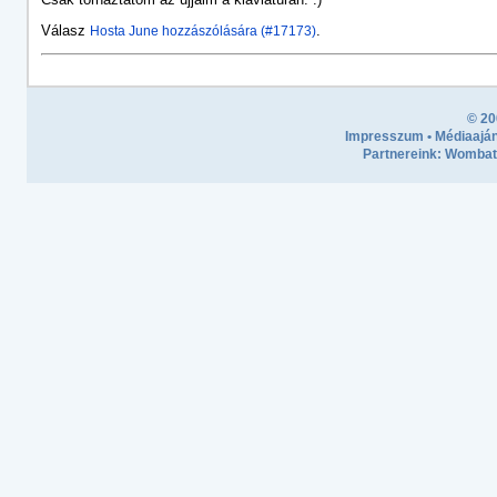
Válasz
.
Hosta June hozzászólására (#17173)
© 20
Impresszum
•
Médiaaján
Partnereink:
Wombath