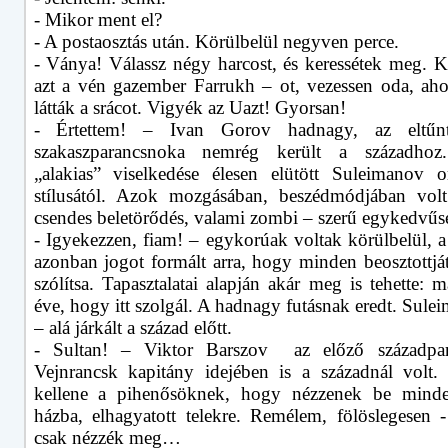
- Mikor ment el?
- A postaosztás után. Körülbelül negyven perce.
- Ványa! Válassz négy harcost, és keressétek meg. Ke
azt a vén gazember Farrukh – ot, vezessen oda, ahol
látták a srácot. Vigyék az Uazt! Gyorsan!
- Értettem! – Ivan Gorov hadnagy, az eltűn
szakaszparancsnoka nemrég került a századhoz.
„alakias” viselkedése élesen elütött Suleimanov o
stílusától. Azok mozgásában, beszédmódjában volt
csendes beletörődés, valami zombi – szerű egykedvűs
- Igyekezzen, fiam! – egykorúak voltak körülbelül, 
azonban jogot formált arra, hogy minden beosztottjá
szólítsa. Tapasztalatai alapján akár meg is tehette:
éve, hogy itt szolgál. A hadnagy futásnak eredt. Sule
– alá járkált a század előtt.
- Sultan! – Viktor Barszov az előző századpar
Vejnrancsk kapitány idejében is a századnál volt.
kellene a pihenősöknek, hogy nézzenek be mind
házba, elhagyatott telekre. Remélem, fölöslegesen -
csak nézzék meg…