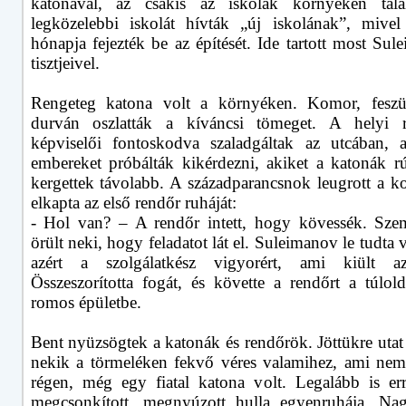
katonával, az csakis az iskolák környékén talá
legközelebbi iskolát hívták „új iskolának”, mivel
hónapja fejezték be az építését. Ide tartott most Su
tisztjeivel.
Rengeteg katona volt a környéken. Komor, feszül
durván oszlatták a kíváncsi tömeget. A helyi r
képviselői fontoskodva szaladgáltak az utcában, 
embereket próbálták kikérdezni, akiket a katonák r
kergettek távolabb. A századparancsnok leugrott a ko
elkapta az első rendőr ruháját:
- Hol van? – A rendőr intett, hogy kövessék. Sze
örült neki, hogy feladatot lát el. Suleimanov le tudta 
azért a szolgálatkész vigyorért, ami kiült az
Összeszorította fogát, és követte a rendőrt a túlold
romos épületbe.
Bent nyüzsögtek a katonák és rendőrök. Jöttükre utat
nekik a törmeléken fekvő véres valamihez, ami nem
régen, még egy fiatal katona volt. Legalább is err
megcsonkított, megnyúzott hulla egyenruhája. Na