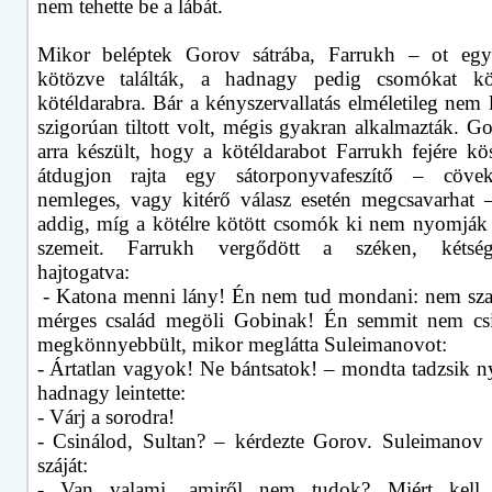
nem tehette be a lábát.
Mikor beléptek Gorov sátrába, Farrukh – ot egy
kötözve találták, a hadnagy pedig csomókat kö
kötéldarabra. Bár a kényszervallatás elméletileg nem l
szigorúan tiltott volt, mégis gyakran alkalmazták. G
arra készült, hogy a kötéldarabot Farrukh fejére kös
átdugjon rajta egy sátorponyvafeszítő – cövek
nemleges, vagy kitérő válasz esetén megcsavarhat 
addig, míg a kötélre kötött csomók ki nem nyomják 
szemeit. Farrukh vergődött a széken, kétségb
hajtogatva:
- Katona menni lány! Én nem tud mondani: nem sz
mérges család megöli Gobinak! Én semmit nem csi
megkönnyebbült, mikor meglátta Suleimanovot:
- Ártatlan vagyok! Ne bántsatok! – mondta tadzsik n
hadnagy leintette:
- Várj a sorodra!
- Csinálod, Sultan? – kérdezte Gorov. Suleimanov 
száját:
- Van valami, amiről nem tudok? Miért kell 