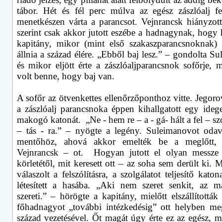
tábor. Hét és fél perc múlva az egész zászlóalj fel
menetkészen várta a parancsot. Vejnrancsk hiányzott
szerint csak akkor jutott eszébe a hadnagynak, hogy 
kapitány, mikor (mint első szakaszparancsnoknak) k
állnia a század élére. „Ebből baj lesz.” – gondolta S
és mikor eljött érte a zászlóaljparancsnok sofőrje, 
volt benne, hogy baj van.
A sofőr az ötvenkettes ellenőrzőponthoz vitte. Jegor
a zászlóalj parancsnoka éppen kihallgatott egy ideg
makogó katonát.
„Ne - hem re – a - gá- hált a fel – szó
– tás - ra.” – nyögte a legény. Suleimanovot odav
mentőhöz, ahová akkor emelték be a meglőtt, 
Vejnrancsk – ot.
Hogyan jutott el olyan messze
körletétől, mit keresett ott – az soha sem derült ki.
válaszolt a felszólításra, a szolgálatot teljesítő katon
létesített a hasába. „Aki nem szeret senkit, az 
szereti.” – hörögte a kapitány, mielőtt elszállítottá
főhadnagyot „további intézkedésig” ott helyben me
század vezetésével. Őt magát úgy érte ez az egész, m