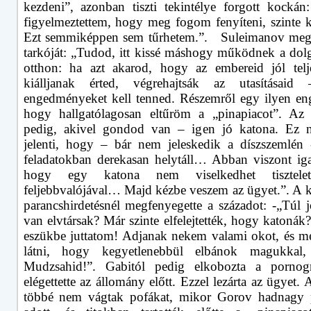
kezdeni”, azonban tiszti tekintélye forgott kockán
figyelmeztettem, hogy meg fogom fenyíteni, szinte ki
Ezt semmiképpen sem tűrhetem.”.
Suleimanov meg
tarkóját: „Tudod, itt kissé máshogy működnek a dol
otthon: ha azt akarod, hogy az embereid jól telje
kiálljanak érted, végrehajtsák az utasításaid
engedményeket kell tenned. Részemről egy ilyen e
hogy hallgatólagosan eltűröm a „pinapiacot”. Az
pedig, akivel gondod van – igen jó katona. Ez n
jelenti, hogy – bár nem jeleskedik a díszszemlén 
feladatokban derekasan helytáll… Abban viszont ig
hogy egy katona nem viselkedhet tisztelet
feljebbvalójával… Majd kézbe veszem az ügyet.”. A 
parancshirdetésnél megfenyegette a századot: -„Túl 
van elvtársak? Már szinte elfelejtették, hogy katoná
eszükbe juttatom! Adjanak nekem valami okot, és m
látni, hogy kegyetlenebbül elbánok magukkal
Mudzsahid!”. Gabitól pedig elkobozta a pornográ
elégettette az állomány előtt. Ezzel lezárta az ügyet.
többé nem vágtak pofákat, mikor Gorov hadnagy p