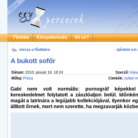
Főoldal
Könyvkeresés
Mi ez?
vissza a főoldalra
ajánlom ezt 
A bukott sofőr
Dátum:
2010. január 18. 18:24
Szerző:
Hala
Műfaj:
Próza
Cimkék:
sultan 
Gabi nem volt normális: pornográf képekkel 
kereskedelmet folytatott a zászlóaljon belül. Időnké
magát a latrinára a legújabb kollekciójával, ilyenkor e
állított őrnek, mert nem szerette, ha megzavarják közbe