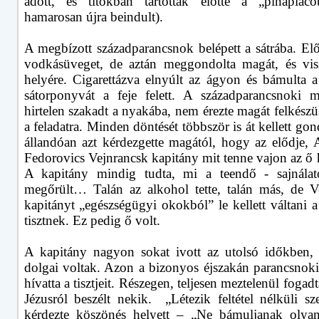
adott, és titokban tartották előtte a „pinapiac
hamarosan újra beindult).
A megbízott századparancsnok belépett a sátrába. Elő
vodkásüveget, de aztán meggondolta magát, és viss
helyére. Cigarettázva elnyúlt az ágyon és bámulta a 
sátorponyvát a feje felett. A századparancsnoki m
hirtelen szakadt a nyakába, nem érezte magát felkészü
a feladatra. Minden döntését többször is át kellett gon
állandóan azt kérdezgette magától, hogy az elődje, 
Fedorovics Vejnrancsk kapitány mit tenne vajon az ő 
A kapitány mindig tudta, mi a teendő - sajnálat
megőrült… Talán az alkohol tette, talán más, de V
kapitányt „egészségügyi okokból” le kellett váltani 
tisztnek. Ez pedig ő volt.
A kapitány nagyon sokat ivott az utolsó időkben, 
dolgai voltak. Azon a bizonyos éjszakán parancsnoki
hívatta a tisztjeit. Részegen, teljesen meztelenül fogadt
Jézusról beszélt nekik.
„Létezik feltétel nélküli sz
kérdezte köszönés helyett – „Ne bámuljanak olya