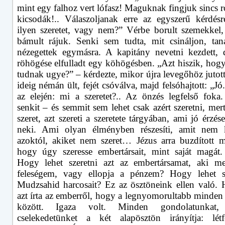
mint egy falhoz vert lófasz! Maguknak fingjuk sincs 
kicsodák!.. Válaszoljanak erre az egyszerű kérdésre
ilyen szeretet, vagy nem?” Vérbe borult szemekkel
bámult rájuk. Senki sem tudta, mit csináljon, taná
nézegettek egymásra. A kapitány nevetni kezdett, 
röhögése elfulladt egy köhögésben. „Azt hiszik, hog
tudnak ugye?” – kérdezte, mikor újra levegőhöz jutot
ideig némán ült, fejét csóválva, majd felsóhajtott: „J
az elején: mi a szeretet?.. Az önzés legfelső foka
senkit – és semmit sem lehet csak azért szeretni, mer
szeret, azt szereti a szeretete tárgyában, ami jó érzés
neki. Ami olyan élményben részesíti, amit nem
azoktól, akiket nem szeret… Jézus arra buzdított m
hogy úgy szeresse embertársait, mint saját magát.
Hogy lehet szeretni azt az embertársamat, aki m
feleségem, vagy ellopja a pénzem? Hogy lehet sz
Mudzsahid harcosait? Ez az ösztöneink ellen való.
azt írta az emberről, hogy a legnyomorultabb minden
között. Igaza volt. Minden gondolatunkat,
cselekedetünket a két alapösztön irányítja: létfe