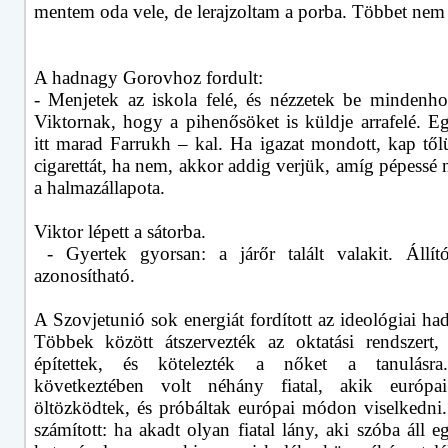
mentem oda vele, de lerajzoltam a porba. Többet nem
A hadnagy Gorovhoz fordult:
- Menjetek az iskola felé, és nézzetek be mindenho
Viktornak, hogy a pihenősöket is küldje arrafelé. E
itt marad Farrukh – kal. Ha igazat mondott, kap tő
cigarettát, ha nem, akkor addig verjük, amíg pépessé
a halmazállapota.
Viktor lépett a sátorba.
- Gyertek gyorsan: a járőr talált valakit. Állí
azonosítható.
A Szovjetunió sok energiát fordított az ideológiai had
Többek között átszervezték az oktatási rendszert, 
építettek, és kötelezték a nőket a tanulásr
következtében volt néhány fiatal, akik európ
öltözködtek, és próbáltak európai módon viselkedni.
számított: ha akadt olyan fiatal lány, aki szóba áll 