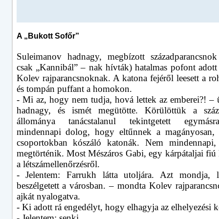
A „Bukott Sofőr”
Suleimanov hadnagy, megbízott századparancsnok 
csak „Kannibál” – nak hívták) hatalmas pofont adott
Kolev rajparancsnoknak. A katona fejéről leesett a r
és tompán puffant a homokon.
- Mi az, hogy nem tudja, hová lettek az emberei?! – 
hadnagy, és ismét megütötte. Körülöttük a száza
állománya tanácstalanul tekintgetett egymá
mindennapi dolog, hogy eltűnnek a magányosan, 
csoportokban kószáló katonák. Nem mindennapi, 
megtörténik. Most Mészáros Gabi, egy kárpátaljai fiú
a létszámellenőrzésről.
- Jelentem: Farrukh látta utoljára. Azt mondja, 
beszélgetett a városban. – mondta Kolev rajparancsn
ajkát nyalogatva.
- Ki adott rá engedélyt, hogy elhagyja az elhelyezési k
- Jelentem: senki.