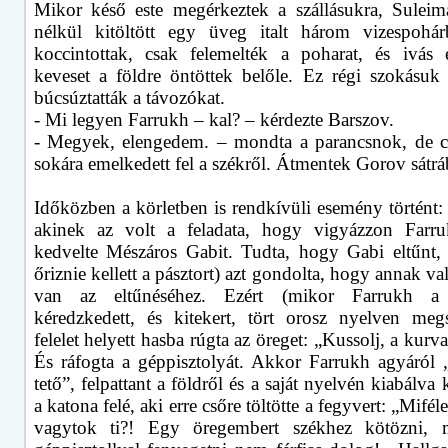
Mikor késő este megérkeztek a szállásukra, Sulei
nélkül kitöltött egy üveg italt három vizespohá
koccintottak, csak felemelték a poharat, és ivás 
keveset a földre öntöttek belőle. Ez régi szokásuk 
búcsúztatták a távozókat.
- Mi legyen Farrukh – kal? – kérdezte Barszov.
- Megyek, elengedem. – mondta a parancsnok, de 
sokára emelkedett fel a székről. Átmentek Gorov sátrá
Időközben a körletben is rendkívüli esemény történt:
akinek az volt a feladata, hogy vigyázzon Farru
kedvelte Mészáros Gabit. Tudta, hogy Gabi eltűnt,
őriznie kellett a pásztort) azt gondolta, hogy annak v
van az eltűnéséhez. Ezért (mikor Farrukh a l
kéredzkedett, és kitekert, tört orosz nyelven megsz
felelet helyett hasba rúgta az öreget: „Kussolj, a kurv
És ráfogta a géppisztolyát. Akkor Farrukh agyáról 
tető”, felpattant a földről és a saját nyelvén kiabálva 
a katona felé, aki erre csőre töltötte a fegyvert: „Mifé
vagytok ti?! Egy öregembert székhez kötözni, m