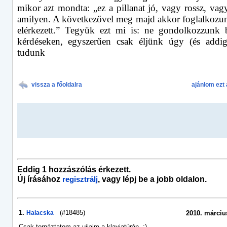
mikor azt mondta: „ez a pillanat jó, vagy rossz, vag
amilyen. A következővel meg majd akkor foglalkozu
elérkezett.” Tegyük ezt mi is: ne gondolkozzunk 
kérdéseken, egyszerűen csak éljünk úgy (és addi
tudunk
vissza a főoldalra
ajánlom ezt 
Eddig 1 hozzászólás érkezett.
Új írásához
, vagy lépj be a jobb oldalon.
regisztrálj
1.
(#18485)
Halacska
2010. március
Csak tornáztatom az ujjaim a klaviatúrán. :)