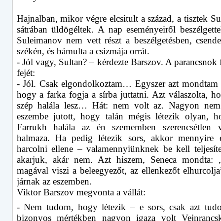
Hajnalban, mikor végre elcsitult a század, a tisztek 
sátrában üldögéltek. A nap eseményeiről beszélgett
Suleimanov nem vett részt a beszélgetésben, csende
székén, és bámulta a csizmája orrát.
- Jól vagy, Sultan? – kérdezte Barszov. A parancsnok 
fejét:
- Jól. Csak elgondolkoztam… Egyszer azt mondtam
hogy a farka fogja a sírba juttatni. Azt válaszolta, 
szép halála lesz… Hát: nem volt az. Nagyon ne
eszembe jutott, hogy talán mégis létezik olyan, h
Farrukh halála az én szememben szerencsétlen vé
halmaza. Ha pedig létezik sors, akkor mennyire e
harcolni ellene – valamennyiünknek be kell teljesíte
akarjuk, akár nem. Azt hiszem, Seneca mondta: „
magával viszi a beleegyezőt, az ellenkezőt elhurcol
járnak az eszemben.
Viktor Barszov megvonta a vállát:
- Nem tudom, hogy létezik – e sors, csak azt tu
bizonyos mértékben nagyon igaza volt Vejnrancs