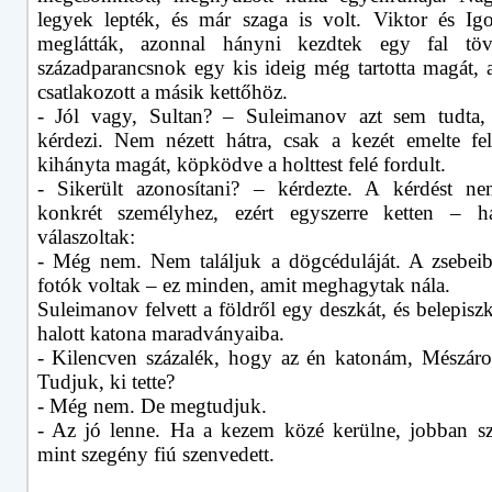
legyek lepték, és már szaga is volt. Viktor és Ig
meglátták, azonnal hányni kezdtek egy fal tö
századparancsnok egy kis ideig még tartotta magát, a
csatlakozott a másik kettőhöz.
- Jól vagy, Sultan? – Suleimanov azt sem tudta,
kérdezi. Nem nézett hátra, csak a kezét emelte fe
kihányta magát, köpködve a holttest felé fordult.
- Sikerült azonosítani? – kérdezte. A kérdést ne
konkrét személyhez, ezért egyszerre ketten – h
válaszoltak:
- Még nem. Nem találjuk a dögcéduláját. A zsebei
fotók voltak – ez minden, amit meghagytak nála.
Suleimanov felvett a földről egy deszkát, és belepiszk
halott katona maradványaiba.
- Kilencven százalék, hogy az én katonám, Mészá
Tudjuk, ki tette?
- Még nem. De megtudjuk.
- Az jó lenne. Ha a kezem közé kerülne, jobban s
mint szegény fiú szenvedett.