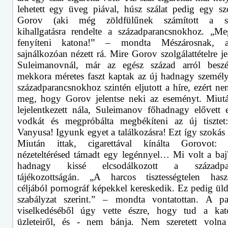
lehetett egy üveg piával, húsz szálat pedig egy szol
Gorov (aki még zöldfülűnek számított a sz
kihallgatásra rendelte a századparancsnokhoz. „
fenyíteni katona!” – mondta Mészárosnak, 
sajnálkozóan nézett rá. Mire Gorov szolgálattételre je
Suleimanovnál, már az egész század arról beszé
mekkora méretes faszt kaptak az új hadnagy személ
századparancsnokhoz szintén eljutott a híre, ezért ne
meg, hogy Gorov jelentse neki az eseményt. Miut
lejelentkezett nála, Suleimanov főhadnagy elővett
vodkát és megpróbálta megbékíteni az új tisztet
Vanyusa! Igyunk egyet a találkozásra! Ezt így szokás
Miután ittak, cigarettával kínálta Gorovot: 
nézeteltérésed támadt egy legénnyel… Mi volt a baj
hadnagy kissé elcsodálkozott a századpar
tájékozottságán. „A harcos tisztességtelen hasz
céljából pornográf képekkel kereskedik. Ez pedig ül
szabályzat szerint.” – mondta vontatottan. A pa
viselkedéséből úgy vette észre, hogy tud a kat
üzleteiről, és - nem bánja. Nem szeretett volna