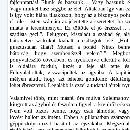
fajfenntartás! Élünk és baszunk… Vagy baszunk é
Vagy minket basz seggbe az élet. Általában így van ez
is így volt: hiába tiltakozott, hogy az a bizonyos po
el tőle – isten számára az jelentette a szeretetet, ha 
miatta a teremtményei. Ez töltötte el jó érzéssel… 
szadista geci.”. Felugrott, kiszaladt a szabad ég alá
hátravetve szitkokat kiabált a csillagok felé: „Hol
gusztustalan állat?! Mutasd a pofád! Nincs benn
bátorság, hogy szembenézzél velem?!”. Megbot
ponyvafeszítő cövekben, és nyekkenve elterült a föl
is oldalára fordult, kezét a feje alá tette és 
Felnyalábolták, visszacipelték az ágyába. A kapit
mélyen aludt, hogy azt lehetett gondolni: délutáni
lehet ébresztetni. Legalább is ezzel a tudattal tértek n
Valamivel több, mint másfél óra múlva Suleimano
kiugrott az ágyból és feszülten figyelt a kívülről érkez
Nem volt biztos benne, hogy csak álmodta, vagy
lövést hallott az imént. Ebben a pillanatban szárazo
géppisztolysorozat hasított az éjszakába. Megszólal
riadó jelzés, egy pillanat alatt felbolydult az addig bé