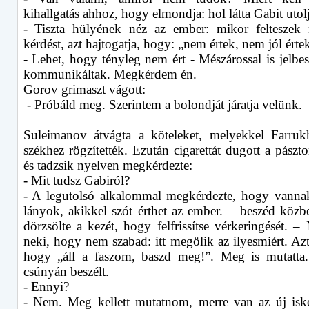
kihallgatás ahhoz, hogy elmondja: hol látta Gabit utol
- Tiszta hülyének néz az ember: mikor felteszek
kérdést, azt hajtogatja, hogy: „nem értek, nem jól érte
- Lehet, hogy tényleg nem ért - Mészárossal is jelbe
kommunikáltak. Megkérdem én.
Gorov grimaszt vágott:
- Próbáld meg. Szerintem a bolondját járatja velünk.
Suleimanov átvágta a köteleket, melyekkel Farru
székhez rögzítették. Ezután cigarettát dugott a pászto
és tadzsik nyelven megkérdezte:
- Mit tudsz Gabiról?
- A legutolsó alkalommal megkérdezte, hogy vanna
lányok, akikkel szót érthet az ember. – beszéd közb
dörzsölte a kezét, hogy felfrissítse vérkeringését. 
neki, hogy nem szabad: itt megölik az ilyesmiért. Az
hogy „áll a faszom, baszd meg!”. Meg is mutatta
csúnyán beszélt.
- Ennyi?
- Nem. Meg kellett mutatnom, merre van az új is