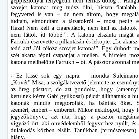
géppisztollyal fenyegetni nem férfias dolog!.. Hallga
szovjet katona: meg tudsz ölni, hiszen fiatalabb
fegyvered is van – de nem tűröm, hogy megalá
tudtam, elmondtam a társatokról – most pedig e
Haza! Nem kell a cigarettátok, nem kell az italoto
nem láttok itt többé!”. A katona elszánta magát a
Farrukh észrevette a pillantásán és leköpte: „Le akarsz
tedd azt! Jól célozz szovjet katona!”. Egy dühödt mo
szét akarta tépni csapanját a mellén. A hirtelen moz
katona mellbelőtte Farrukh – ot. A pásztor azonnal me
- Ez kissé sok egy napra. – mondta Suleimano
„Kövér” Misa, a szolgálatvezető jelentette az eseményt
az öreg pásztort, de azt gondolta, hogy (amenny
kerülnek kézre Gabi gyilkosai) példát állíthatnak a hul
katonák mindig megtorolják, ha bántják őket. 
szemért, embert – emberért. Mikor nekifogott, hogy f
jegyzőkönyvet, azt írta, hogy a pásztor megtáma
vigyázó őrt, aki önvédelemből fegyverhez nyúlt, és 
dulakodás közben elsült. Tanúkban (természetesen)
hiány.