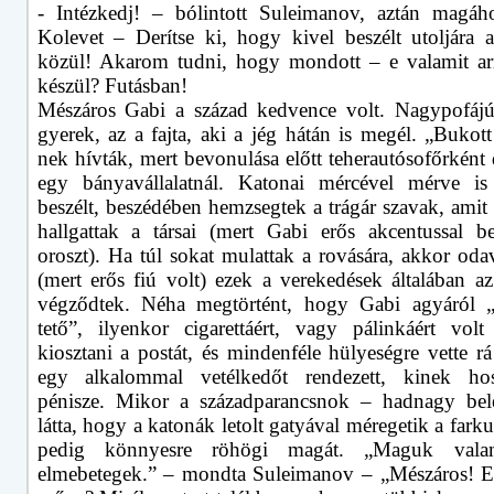
- Intézkedj! – bólintott Suleimanov, aztán magáho
Kolevet – Derítse ki, hogy kivel beszélt utoljára 
közül! Akarom tudni, hogy mondott – e valamit ar
készül? Futásban!
Mészáros Gabi a század kedvence volt. Nagypofáj
gyerek, az a fajta, aki a jég hátán is megél. „Bukot
nek hívták, mert bevonulása előtt teherautósofőrként
egy bányavállalatnál. Katonai mércével mérve is
beszélt, beszédében hemzsegtek a trágár szavak, amit 
hallgattak a társai (mert Gabi erős akcentussal be
oroszt). Ha túl sokat mulattak a rovására, akkor oda
(mert erős fiú volt) ezek a verekedések általában az
végződtek. Néha megtörtént, hogy Gabi agyáról „
tető”, ilyenkor cigarettáért, vagy pálinkáért volt
kiosztani a postát, és mindenféle hülyeségre vette rá 
egy alkalommal vetélkedőt rendezett, kinek ho
pénisze. Mikor a századparancsnok – hadnagy belé
látta, hogy a katonák letolt gatyával méregetik a fark
pedig könnyesre röhögi magát. „Maguk vala
elmebetegek.” – mondta Suleimanov – „Mészáros! 