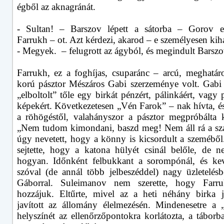
égből az aknagránát.
- Sultan! – Barszov lépett a sátorba – Gorov elő
Farrukh – ot. Azt kérdezi, akarod – e személyesen kiha
- Megyek.
– felugrott az ágyból, és megindult Barszo
Farrukh, ez a foghíjas, csuparánc – arcú, meghatáro
korú pásztor Mészáros Gabi szerzeménye volt. Gabi
„elboltolt” tőle egy birkát pénzért, pálinkáért, vagy
képekért. Következetesen „Vén Farok” – nak hívta, és
a röhögéstől, valahányszor a pásztor megpróbálta ki
„Nem tudom kimondani, baszd meg! Nem áll rá a sz
úgy nevetett, hogy a könny is kicsordult a szeméből
sejtette, hogy a katona hülyét csinál belőle, de n
hogyan. Időnként felbukkant a sorompónál, és ke
szóval (de annál több jelbeszéddel) nagy üzletelésb
Gáborral. Suleimanov nem szerette, hogy Farru
hozzájuk. Eltűrte, mivel az a heti néhány birka j
javított az állomány élelmezésén. Mindenesetre a „
helyszínét az ellenőrzőpontokra korlátozta, a táborb