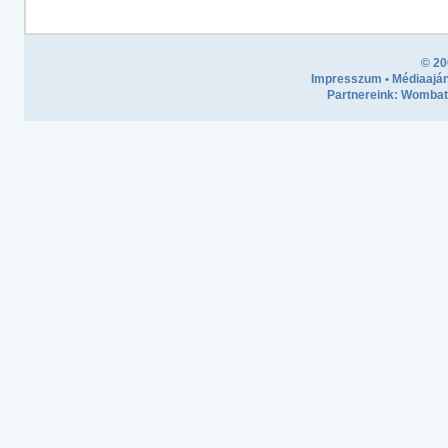
© 20
Impresszum
•
Médiaaján
Partnereink:
Wombath