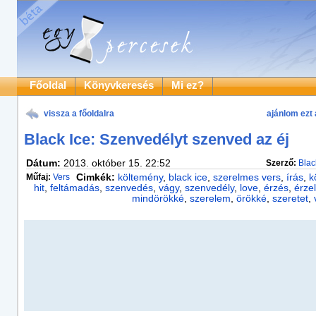
Főoldal
Könyvkeresés
Mi ez?
vissza a főoldalra
ajánlom ezt 
Black Ice: Szenvedélyt szenved az éj
Dátum:
2013. október 15. 22:52
Szerző:
Blac
Műfaj:
Vers
Cimkék:
költemény
,
black ice
,
szerelmes vers
,
írás
,
k
hit
,
feltámadás
,
szenvedés
,
vágy
,
szenvedély
,
love
,
érzés
,
érze
mindörökké
,
szerelem
,
örökké
,
szeretet
,