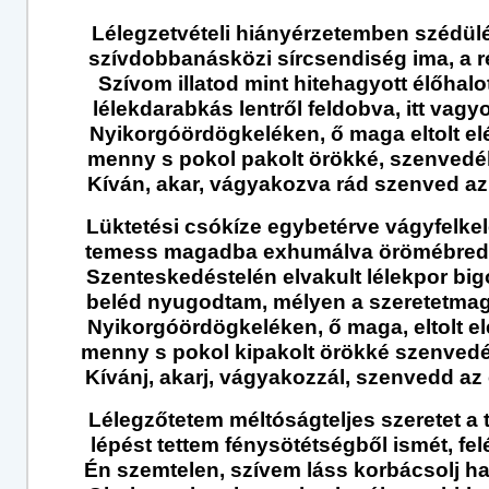
Lélegzetvételi hiányérzetemben szédül
szívdobbanásközi sírcsendiség ima, a r
Szívom illatod mint hitehagyott élőhalot
lélekdarabkás lentről feldobva, itt vagy
Nyikorgóördögkeléken, ő maga eltolt el
menny s pokol pakolt örökké, szenvedél
Kíván, akar, vágyakozva rád szenved az 
Lüktetési csókíze egybetérve vágyfelkel
temess magadba exhumálva örömébred
Szenteskedéstelén elvakult lélekpor bigo
beléd nyugodtam, mélyen a szeretetmag
Nyikorgóördögkeléken, ő maga, eltolt el
menny s pokol kipakolt örökké szenvedé
Kívánj, akarj, vágyakozzál, szenvedd az é
Lélegzőtetem méltóságteljes szeretet a t
lépést tettem fénysötétségből ismét, fel
Én szemtelen, szívem láss korbácsolj ha 