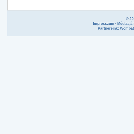
© 20
Impresszum
•
Médiaaján
Partnereink:
Wombath