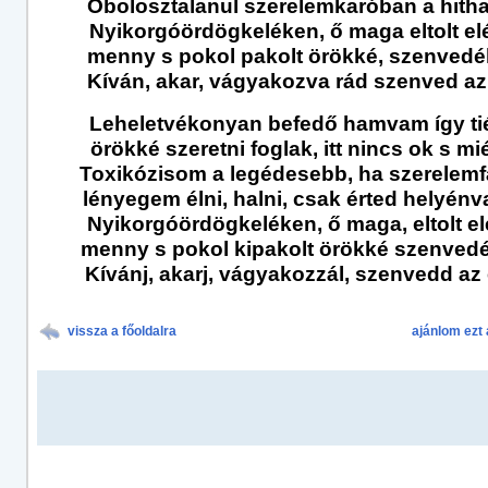
Obolosztalanul szerelemkaróban a hitha
Nyikorgóördögkeléken, ő maga eltolt el
menny s pokol pakolt örökké, szenvedél
Kíván, akar, vágyakozva rád szenved az 
Leheletvékonyan befedő hamvam így ti
örökké szeretni foglak, itt nincs ok s mié
Toxikózisom a legédesebb, ha szerelemf
lényegem élni, halni, csak érted helyénv
Nyikorgóördögkeléken, ő maga, eltolt el
menny s pokol kipakolt örökké szenvedé
Kívánj, akarj, vágyakozzál, szenvedd az é
vissza a főoldalra
ajánlom ezt 