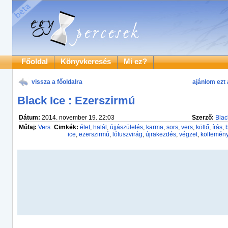
Főoldal
Könyvkeresés
Mi ez?
vissza a főoldalra
ajánlom ezt 
Black Ice : Ezerszirmú
Dátum:
2014. november 19. 22:03
Szerző:
Blac
Műfaj:
Vers
Cimkék:
élet
,
halál
,
újjászületés
,
karma
,
sors
,
vers
,
költő
,
írás
,
ice
,
ezerszirmú
,
lótuszvirág
,
újrakezdés
,
végzet
,
költemén