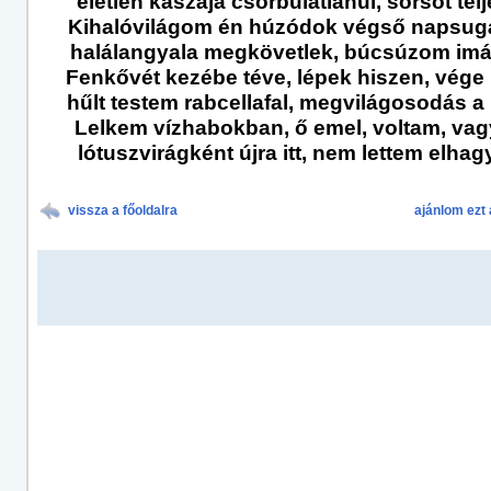
életlen kaszája csorbulatlanul, sorsot telje
Kihalóvilágom én húzódok végső napsug
halálangyala megkövetlek, búcsúzom im
Fenkővét kezébe téve, lépek hiszen, vége 
hűlt testem rabcellafal, megvilágosodás a 
Lelkem vízhabokban, ő emel, voltam, vag
lótuszvirágként újra itt, nem lettem elhagy
vissza a főoldalra
ajánlom ezt 