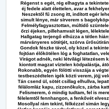
Régenst s egét, rég elhagyta a tekintet
éj fedele alatt élettelen, avar a fekhelye
Neszektől fű zsong itt, indított egér lehe
simult lénye, már sírverem s bagolyköp
Felmélyfagyasztottan, múltidő szüntele
őrzi éjeken, pillehamvait légen, lélektel
Hallgatag terjengő elhúzza a tétlen hián
márványeres sötétjét, szórva űrősútirán
Gondok fészke távol, oly közel a tekinte
fojtóan élőkötélen lóg a foghatatlan, vel
Virágot adnék, neki létvilági létezésem ke
kiontott magzat víztelen ködpalástja, átöl
Rokonabb, egyén fölötti visszája a végte
testbeszédtelen igék közti verem, jöjj ve
Tán csend ül, sötét csillag elhullva, lepat
félálomláz kapu, zizzenőkulcs, zárba kat
Felismerem, ó mindig tudtam, fel is mer
félelemtől fennhangon, a fenkővét elves
Mosollyal rám tekint, félkézzel simán legy