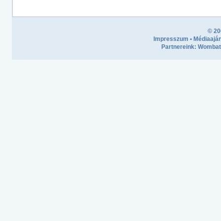
© 20
Impresszum
•
Médiaaján
Partnereink:
Wombath