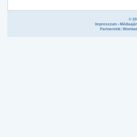
© 20
Impresszum
•
Médiaaján
Partnereink:
Wombath