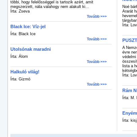
többi, hogy felelősséggel is tartozik azért, amit
megszerzett, nála valahogy nem alakult ki...
Noé bár
Írta: Zseva
Ararát h
hevernek
Tovább >>>
tárgyban
Írta: Lo
Black Ice: Víz-jel
Írta: Black Ice
Tovább >>>
PUSZT
A Nemze
Utolsónak maradni
évre nem
Írta: Álom
védelmi 
összesí
Tovább >>>
lista a 
kétségbe
Halkuló világ!
Írta: Lo
Írta: Gizmó
Tovább >>>
Rám N
Írta: M. 
Enyém 
Írta: kis