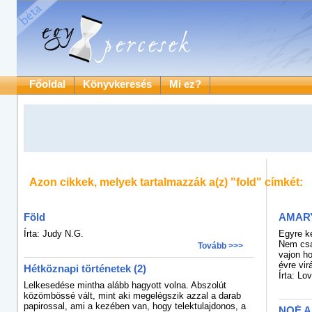
Főoldal
Könyvkeresés
Mi ez?
Azon cikkek, melyek tartalmazzák a(z)
"fold"
címkét:
Föld
AMARY
Írta: Judy N.G.
Egyre ke
Nem csa
Tovább >>>
vajon ho
évre vi
Hétköznapi történetek (2)
Írta: Lo
Lelkesedése mintha alább hagyott volna. Abszolút
közömbössé vált, mint aki megelégszik azzal a darab
papirossal, ami a kezében van, hogy telektulajdonos, a
NOÉ 