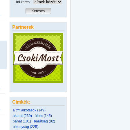
Hol keres:
>
Partnerek
>
Cimkék:
>
a tmt alkotasok (149)
akarat (239)
álom (145)
bánat (101)
barátság (82)
bizonyság (225)