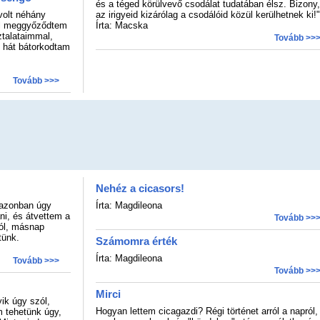
és a téged körülvevő csodálat tudatában élsz. Bizony,
olt néhány
az irigyeid kizárólag a csodálóid közül kerülhetnek ki!"
hol meggyőződtem
Írta: Macska
ztalataimmal,
Tovább >>
 hát bátorkodtam
Tovább >>>
Nehéz a cicasors!
 azonban úgy
Írta: Magdileona
ni, és átvettem a
Tovább >>
ból, másnap
tünk.
Számomra érték
Írta: Magdileona
Tovább >>>
Tovább >>
Mirci
ik úgy szól,
Hogyan lettem cicagazdi? Régi történet arról a napról,
m tehetünk úgy,