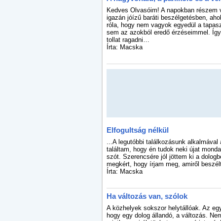
Kedves Olvasóim! A napokban részem v
igazán jóízű baráti beszélgetésben, a
róla, hogy nem vagyok egyedül a tapas
sem az azokból eredő érzéseimmel. Így
tollat ragadni…
Írta: Macska
Elfogultság nélkül
...A legutóbbi találkozásunk alkalmával
találtam, hogy én tudok neki újat monda
szót. Szerencsére jól jöttem ki a dolog
megkért, hogy írjam meg, amiről beszél
Írta: Macska
Ha változás van, szólok
A közhelyek sokszor helytállóak. Az egy
hogy egy dolog állandó, a változás. Ne