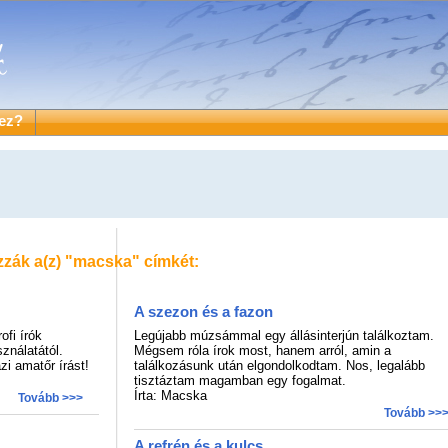
ez?
zzák a(z)
"macska"
címkét:
A szezon és a fazon
ofi írók
Legújabb múzsámmal egy állásinterjún találkoztam.
ználatától.
Mégsem róla írok most, hanem arról, amin a
zi amatőr írást!
találkozásunk után elgondolkodtam. Nos, legalább
tisztáztam magamban egy fogalmat.
Írta: Macska
Tovább >>>
Tovább >>
A refrén és a kulcs