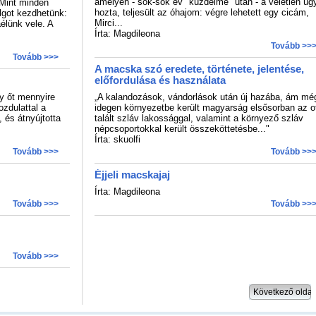
amelyen - sok-sok év "küzdelme" után - a véletlen úg
 Mint minden
hozta, teljesült az óhajom: végre lehetett egy cicám,
olgot kezdhetünk:
Mirci...
élünk vele. A
Írta: Magdileona
Tovább >>
Tovább >>>
A macska szó eredete, története, jelentése,
előfordulása és használata
y őt mennyire
„A kalandozások, vándorlások után új hazába, ám mé
zdulattal a
idegen környezetbe került magyarság elsősorban az o
, és átnyújtotta
talált szláv lakossággal, valamint a környező szláv
népcsoportokkal került összeköttetésbe..."
Írta: skuolfi
Tovább >>>
Tovább >>
Éjjeli macskajaj
Írta: Magdileona
Tovább >>>
Tovább >>
Tovább >>>