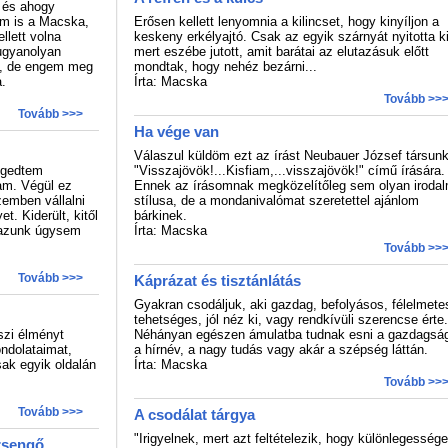
 és ahogy
em is a Macska,
Erősen kellett lenyomnia a kilincset, hogy kinyíljon a
llett volna
keskeny erkélyajtó. Csak az egyik szárnyát nyitotta ki
ugyanolyan
mert eszébe jutott, amit barátai az elutazásuk előtt
a, de engem meg
mondtak, hogy nehéz bezárni...
.
Írta: Macska
Tovább >>
Tovább >>>
Ha vége van
Válaszul küldöm ezt az írást Neubauer József társun
ngedtem
"Visszajövök!...Kisfiam,...visszajövök!" című írására.
am. Végül ez
Ennek az írásomnak megközelítőleg sem olyan irodal
zemben vállalni
stílusa, de a mondanivalómat szeretettel ajánlom
. Kiderült, kitől
bárkinek.
igazunk úgysem
Írta: Macska
Tovább >>
Tovább >>>
Káprázat és tisztánlátás
Gyakran csodáljuk, aki gazdag, befolyásos, félelmete
tehetséges, jól néz ki, vagy rendkívüli szerencse érte.
zi élményt
Néhányan egészen ámulatba tudnak esni a gazdagsá
ndolataimat,
a hírnév, a nagy tudás vagy akár a szépség láttán.
sak egyik oldalán
Írta: Macska
Tovább >>
Tovább >>>
A csodálat tárgya
"Irigyelnek, mert azt feltételezik, hogy különlegesség
rsengő