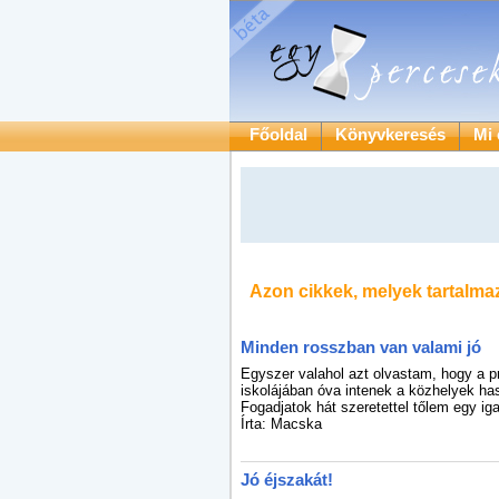
Főoldal
Könyvkeresés
Mi 
Azon cikkek, melyek tartalma
Minden rosszban van valami jó
Egyszer valahol azt olvastam, hogy a pr
iskolájában óva intenek a közhelyek has
Fogadjatok hát szeretettel tőlem egy iga
Írta: Macska
Jó éjszakát!