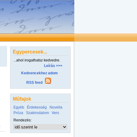
Egypercesek...
...ahol irogathatsz kedvedre.
Leírás >>>
Kedvencekhez adom
RSS feed
Műfajok
Egyéb
Érdekesség
Novella
Próza
Szakirodalom
Vers
Rendezés:
>