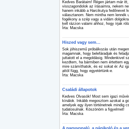
Kedves Barátaim! Régen jártam már itt,
visszagondolok az írásaimra, nekem n
hanem inkább a Harcikutya fedőnevet ke
választanom. Nem mintha nem lennék 
fogékony a szép vagy a vidám dolgokr
kell rázzon valami ahhoz, hogy írjak róla
Írta: Macska
Hiszed vagy sem…
Sok jóhiszemű próbálkozás után mege
magamnak, hogy belefáradjak és feladj
juttatott el a megoldásig. Mindenkivel s
kezdtem, ha bármiben nem értettem egyet
mire számíthatok, és ez sokat ér. Az 
attól függ, hogy egyetértünk-e.
Írta: Macska
Családi állapotok
Kedves Olvasók! Most sem igazi művés
kínálok. Inkább megosztom azokat a go
amelyek egy ilyen történetnek mindig c
tudatosulnak. Köszönöm a figyelmet!
Írta: Macska
A nagyvonalú, a pánikoló és a ve