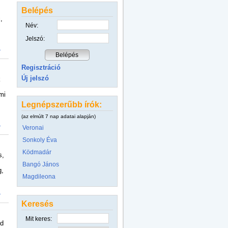
Belépés
,
Név:
Jelszó:
>
Regisztráció
Új jelszó
k
mi
Legnépszerűbb írók:
(az elmúlt 7 nap adatai alapján)
>
Veronai
Sonkoly Éva
Ködmadár
s,
Bangó János
g,
Magdileona
>
Keresés
Mit keres:
ed