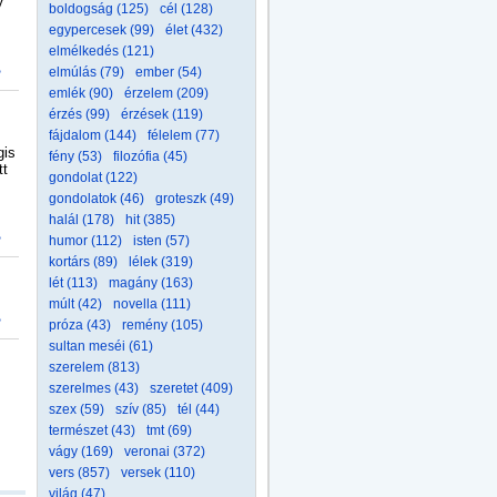
y
boldogság (125)
cél (128)
egypercesek (99)
élet (432)
elmélkedés (121)
>
elmúlás (79)
ember (54)
emlék (90)
érzelem (209)
érzés (99)
érzések (119)
fájdalom (144)
félelem (77)
gis
fény (53)
filozófia (45)
tt
gondolat (122)
gondolatok (46)
groteszk (49)
halál (178)
hit (385)
>
humor (112)
isten (57)
kortárs (89)
lélek (319)
lét (113)
magány (163)
múlt (42)
novella (111)
>
próza (43)
remény (105)
sultan meséi (61)
szerelem (813)
szerelmes (43)
szeretet (409)
szex (59)
szív (85)
tél (44)
természet (43)
tmt (69)
vágy (169)
veronai (372)
vers (857)
versek (110)
világ (47)