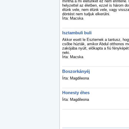
mintha a mi életünket ez nem érintené.
helyzettel az életben, ezzel is három d
élünk vele, nem élünk vele, vagy vissza
döntést nem tudjuk elkerülni.
Írta: Macska
Isztambuli buli
Akkor esett le Eszternek a tantusz, hog
csőbe húzták, amikor Abdul otthonos mo
zakójába nyúlt, előkapta a fiú fényképét
neki.
Írta: Macska
Boszorkányéj
Írta: Magdileona
Honesty éhes
Írta: Magdileona