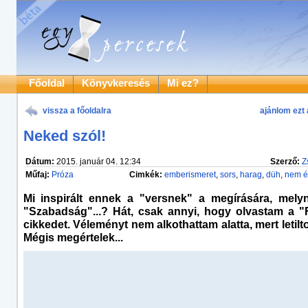
Főoldal
Könyvkeresés
Mi ez?
vissza a főoldalra
ajánlom ezt 
Neked szól!
Dátum:
2015. január 04. 12:34
Szerző:
Z
Műfaj:
Próza
Cimkék:
emberismeret
,
sors
,
harag
,
düh
,
nem é
Mi inspirált ennek a "versnek" a megírására, mely
"Szabadság"...? Hát, csak annyi, hogy olvastam a "
cikkedet. Véleményt nem alkothattam alatta, mert letiltot
Mégis megértelek...