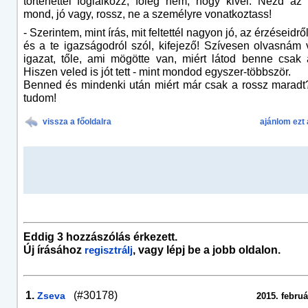
történettel foglalkozz, főleg nem, hogy kivel: Nézd az í
mond, jó vagy, rossz, ne a személyre vonatkoztass!
- Szerintem, mint írás, mit feltettél nagyon jó, az érzéseidrő
és a te igazságodról szól, kifejező! Szívesen olvasnám 
igazat, tőle, ami mögötte van, miért látod benne csak 
Hiszen veled is jót tett - mint mondod egyszer-többször.
Benned és mindenki után miért már csak a rossz marad
tudom!
vissza a főoldalra
ajánlom ezt 
Eddig 3 hozzászólás érkezett.
Új írásához
, vagy lépj be a jobb oldalon.
regisztrálj
1.
(#30178)
Zseva
2015. februá