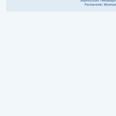
Impresszum
•
Médiaaján
Partnereink:
Wombath