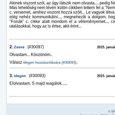
Akinek viszont szól, az úgy látszik nem olvasta..., pedig Ne
Más lehetőség nem lévén külön cikkben tettem fel a "Nem 
c. versemet, amihez viszont hozzá szólt... Le vagyok tiltva
elég nehéz kommunikálni..., megnehezíti a dolgom, ho
"Fonák" c. cikke alatt mondom el a véleményemet..., c
utalásokkal, hogy az is értse, akit érint...
2.
(#30097)
Zseva
2015. januá
Olvastam... Köszönöm..
Válasz
.
idegen hozzászólására (#30093)
3.
(#30093)
idegen
2015. januá
Elolvastam. S majd reagálok....,
© 20