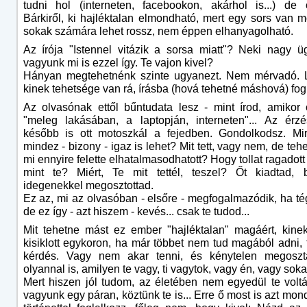
tudni hol (interneten, facebookon, akárhol is...) de 
Bárkiről, ki hajléktalan elmondható, mert egy sors van m
sokak számára lehet rossz, nem éppen elhanyagolható.
Az írója "Istennel vitázik a sorsa miatt"? Neki nagy 
vagyunk mi is ezzel így. Te vajon kivel?
Hányan megtehetnénk szinte ugyanezt. Nem mérvadó. L
kinek tehetsége van rá, írásba (hová tehetné máshová) fog
Az olvasónak ettől bűntudata lesz - mint írod, amikor
"meleg lakásában, a laptopján, interneten"... Az érz
később is ott motoszkál a fejedben. Gondolkodsz. Mi
mindez - bizony - igaz is lehet? Mit tett, vagy nem, de tehe
mi ennyire felette elhatalmasodhatott? Hogy tollat ragadott
mint te? Miért, Te mit tettél, teszel? Őt kiadtad, 
idegenekkel megosztottad.
Ez az, mi az olvasóban - elsőre - megfogalmazódik, ha té
de ez így - azt hiszem - kevés... csak te tudod...
Mit tehetne mást ez ember "hajléktalan" magáért, kine
kisiklott egykoron, ha már többet nem tud magából adni, 
kérdés. Vagy nem akar tenni, és kénytelen megoszta
olyannal is, amilyen te vagy, ti vagytok, vagy én, vagy so
Mert hiszen jól tudom, az életében nem egyedül te voltál
vagyunk egy páran, köztünk te is... Erre ő most is azt mon