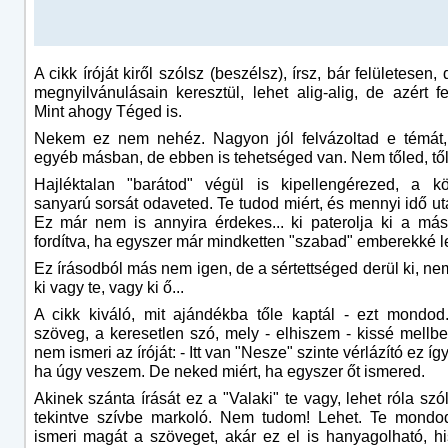
A cikk íróját kiről szólsz (beszélsz), írsz, bár felületesen, 
megnyilvánulásain keresztül, lehet alig-alig, de azért f
Mint ahogy Téged is.
Nekem ez nem nehéz. Nagyon jól felvázoltad e témát,
egyéb másban, de ebben is tehetséged van. Nem tőled, tő
Hajléktalan "barátod" végül is kipellengérezed, a kö
sanyarú sorsát odaveted. Te tudod miért, és mennyi idő ut
Ez már nem is annyira érdekes... ki paterolja ki a más
fordítva, ha egyszer már mindketten "szabad" emberekké le
Ez írásodból más nem igen, de a sértettséged derül ki, ne
ki vagy te, vagy ki ő...
A cikk kiváló, mit ajándékba tőle kaptál - ezt mondod
szöveg, a keresetlen szó, mely - elhiszem - kissé mellbe 
nem ismeri az íróját: - Itt van "Nesze" szinte vérlázító ez így
ha úgy veszem. De neked miért, ha egyszer őt ismered.
Akinek szánta írását ez a "Valaki" te vagy, lehet róla szól
tekintve szívbe markoló. Nem tudom! Lehet. Te mondo
ismeri magát a szöveget, akár ez el is hanyagolható, 