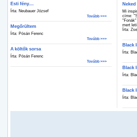
Esti fény....
Neked 
Írta: Neubauer József
Mi inspi
címe: "
Tovább >>>
"Fonák" 
mert let
Megőrültem
Írta: Zs
Írta: Pósán Ferenc
Tovább >>>
Black I
A költők sorsa
Írta: Bl
Írta: Pósán Ferenc
Tovább >>>
Black 
Írta: Bl
Black 
Írta: Bl