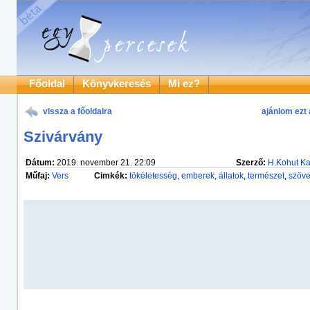
Főoldal
Könyvkeresés
Mi ez?
vissza a főoldalra
ajánlom ezt 
Szivárvány
Dátum:
2019. november 21. 22:09
Szerző:
H.Kohut Ka
Műfaj:
Vers
Cimkék:
tökéletesség
,
emberek
,
állatok
,
természet
,
szöve