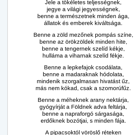
Jele a tökéletes teljességnek,
jegye a világi jegyességnek,
benne a természetnek minden ága,
állatok és emberek kiváltsága.
Benne a zöld mezőnek pompás színe,
benne az örökzöldek minden hite,
benne a tengernek szelíd kékje,
hulláma a viharnak szelíd fékje.
Benne a lepkefajok csodálata,
benne a madaraknak hódolata,
mindenik szorgalmasan hivatást űz,
más nem kókad, csak a szomorúfűz.
Benne a méheknek arany nektárja,
gyógyírját a Földnek adva feltárja,
benne a napraforgó sárgasága,
erdőknek bozótjai, s minden fája.
A pipacsoktól vöröslő réteken