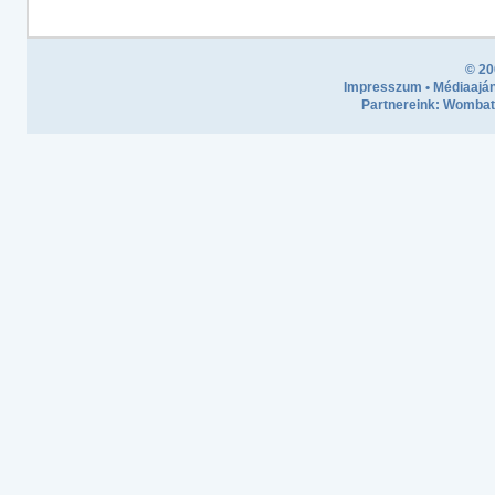
© 20
Impresszum
•
Médiaaján
Partnereink:
Wombath