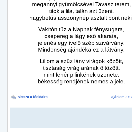
megannyi gyümölcsével Tavasz terem,
titok a lila, talán azt üzeni,
nagybetűs asszonynép asztalt bont neki
Vakítón tűz a Napnak fénysugara,
csepereg a lágy eső akarata,
jelenés egy ívelő szép szivárvány,
Mindenség ajándéka ez a látvány.
Liliom a szűz lány virágok között,
tisztaság virág arának öltözött,
mint fehér pilinkének üzenete,
békesség rendjének nemes a jele.
vissza a főoldalra
ajánlom ezt 