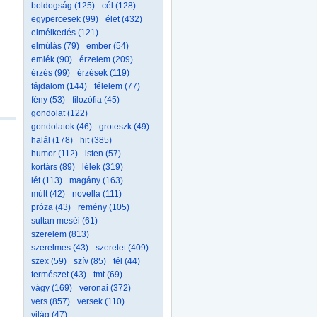
boldogság (125)
cél (128)
egypercesek (99)
élet (432)
elmélkedés (121)
elmúlás (79)
ember (54)
emlék (90)
érzelem (209)
érzés (99)
érzések (119)
fájdalom (144)
félelem (77)
fény (53)
filozófia (45)
gondolat (122)
gondolatok (46)
groteszk (49)
halál (178)
hit (385)
humor (112)
isten (57)
kortárs (89)
lélek (319)
lét (113)
magány (163)
múlt (42)
novella (111)
próza (43)
remény (105)
sultan meséi (61)
szerelem (813)
szerelmes (43)
szeretet (409)
szex (59)
szív (85)
tél (44)
természet (43)
tmt (69)
vágy (169)
veronai (372)
vers (857)
versek (110)
világ (47)