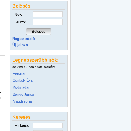
Belépés
>
Név:
Jelszó:
Regisztráció
Új jelszó
>
Legnépszerűbb írók:
(az elmúlt 7 nap adatai alapján)
>
Veronai
Sonkoly Éva
Ködmadár
k
Bangó János
m.
Magdileona
>
Keresés
Mit keres: