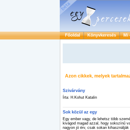
Főoldal
Könyvkeresés
Mi 
Azon cikkek, melyek tartalma
Szivárvány
Írta: H.Kohut Katalin
Sok közül az egy
Egy ember vagy, de lehetsz több személ
kivágod magad azzal, hogy sokszínű v
nagyon jó érv, csak sokan kihasználják