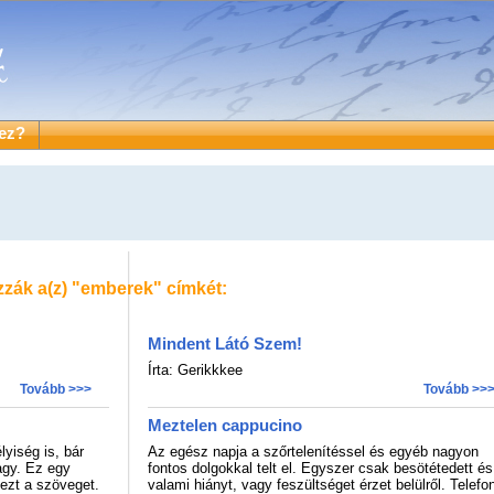
ez?
zzák a(z)
"emberek"
címkét:
Mindent Látó Szem!
Írta: Gerikkkee
Tovább >>>
Tovább >>
Meztelen cappucino
yiség is, bár
Az egész napja a szőrtelenítéssel és egyéb nagyon
agy. Ez egy
fontos dolgokkal telt el. Egyszer csak besötétedett és
 ezt a szöveget.
valami hiányt, vagy feszültséget érzet belülről. Telefon