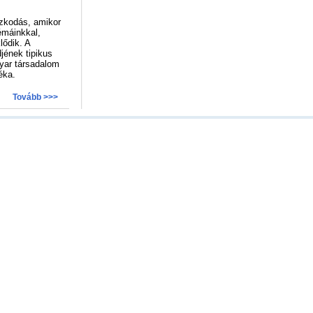
zkodás, amikor
émáinkkal,
lődik. A
jének tipikus
yar társadalom
éka.
Tovább >>>