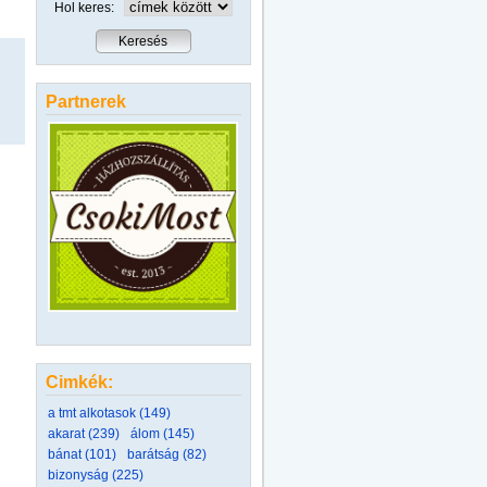
Hol keres:
Partnerek
Cimkék:
a tmt alkotasok (149)
akarat (239)
álom (145)
bánat (101)
barátság (82)
bizonyság (225)