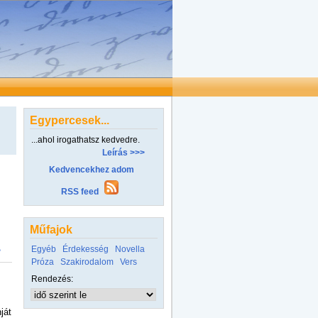
Egypercesek...
...ahol irogathatsz kedvedre.
Leírás >>>
Kedvencekhez adom
RSS feed
Műfajok
Egyéb
Érdekesség
Novella
>
Próza
Szakirodalom
Vers
Rendezés:
ját