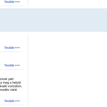
Tovább >>>
Tovább >>>
Tovább >>>
ztunk párt
ja meg a helyét:
fakadó vonzalom,
esedés iránti
Tovább >>>