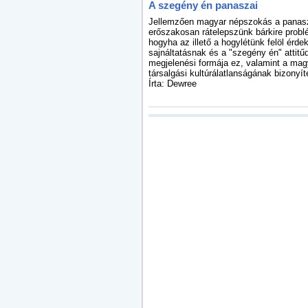
A szegény én panaszai
Jellemzően magyar népszokás a panas
erőszakosan rátelepszünk bárkire probl
hogyha az illető a hogylétünk felöl érdek
sajnáltatásnak és a "szegény én" attitűd
megjelenési formája ez, valamint a mag
társalgási kultúrálatlanságának bizonyít
Írta: Dewree