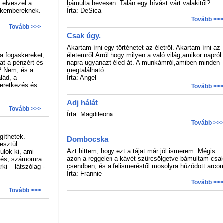
 elveszel a
bámulta hevesen. Talán egy hívást várt valakitől?
ekembereknek.
Írta: DeSica
Tovább >>
Tovább >>>
Csak úgy.
Akartam írni egy történetet az életről. Akartam írni az
 a fogaskereket,
életemről.Arról hogy milyen a való világ,amikor napról
at a pénzért és
napra ugyanazt éled át. A munkámról,amiben minden
? Nem, és a
megtalálható.
lád, a
Írta: Angel
zeretkezés és
Tovább >>
Adj hálát
Tovább >>>
Írta: Magdileona
Tovább >>
gíthetek.
Dombocska
esztül
Azt hittem, hogy ezt a tájat már jól ismerem. Mégis:
lok ki, ami
azon a reggelen a kávét szürcsölgetve bámultam csa
érés, számomra
csendben, és a felismeréstől mosolyra húzódott arco
ki – látszólag -
Írta: Frannie
Tovább >>
Tovább >>>