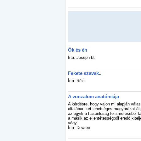
Ők és én
Írta: Joseph B.
Fekete szavak..
Írta: Rézi
A vonzalom anatómiája
A kérdésre, hogy vajon mi alapján válas
általában két lehetséges magyarázat áll
az egyik a hasonlóság felismeréséből 
a másik az ellentétességből eredő kitelj
vágy.
Írta: Dewree