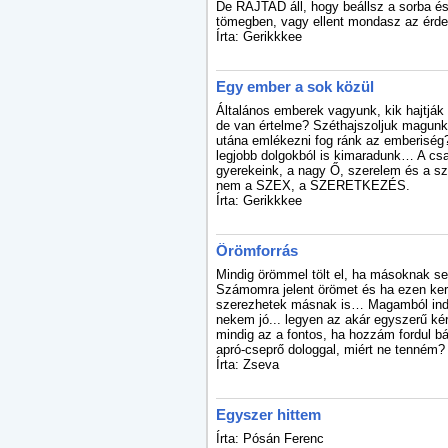
De RAJTAD áll, hogy beállsz a sorba és
tömegben, vagy ellent mondasz az érd
Írta: Gerikkkee
Egy ember a sok közül
Általános emberek vagyunk, kik hajtják
de van értelme? Széthajszoljuk magunk
utána emlékezni fog ránk az emberiség
legjobb dolgokból is kimaradunk… A csa
gyerekeink, a nagy Ő, szerelem és a s
nem a SZEX, a SZERETKEZÉS.
Írta: Gerikkkee
Örömforrás
Mindig örömmel tölt el, ha másoknak se
Számomra jelent örömet és ha ezen ker
szerezhetek másnak is… Magamból indu
nekem jó... legyen az akár egyszerű k
mindig az a fontos, ha hozzám fordul bár
apró-cseprő dologgal, miért ne tenném?
Írta: Zseva
Egyszer hittem
Írta: Pósán Ferenc