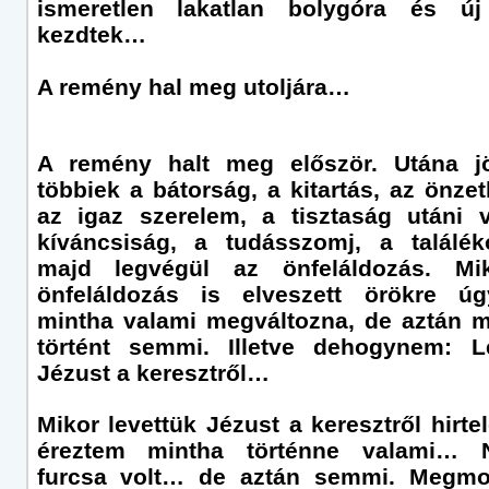
ismeretlen lakatlan bolygóra és új 
kezdtek…
A remény hal meg utoljára…
A remény halt meg először. Utána jö
többiek a bátorság, a kitartás, az önzet
az igaz szerelem, a tisztaság utáni 
kíváncsiság, a tudásszomj, a találé
majd legvégül az önfeláldozás. Mi
önfeláldozás is elveszett örökre úg
mintha valami megváltozna, de aztán
történt semmi. Illetve dehogynem: L
Jézust a keresztről…
Mikor levettük Jézust a keresztről hirte
éreztem mintha történne valami… 
furcsa volt… de aztán semmi. Megmo