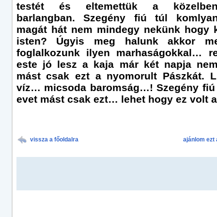
testét és eltemettük a közelb
barlangban. Szegény fiú túl komlyan
magát hát nem mindegy nekünk hogy k
isten? Úgyis meg halunk akkor m
foglalkozunk ilyen marhaságokkal… r
este jó lesz a kaja már két napja ne
mást csak ezt a nyomorult Pászkát. L
víz… micsoda baromság…! Szegény fiú
evet mást csak ezt… lehet hogy ez volt a
vissza a főoldalra
ajánlom ezt 