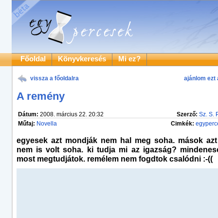
Főoldal
Könyvkeresés
Mi ez?
vissza a főoldalra
ajánlom ezt 
A remény
Dátum:
2008. március 22. 20:32
Szerző:
Sz. S. 
Műfaj:
Novella
Cimkék:
egyperc
egyesek azt mondják nem hal meg soha. mások azt
nem is volt soha. ki tudja mi az igazság? mindenese
most megtudjátok. remélem nem fogdtok csalódni :-((