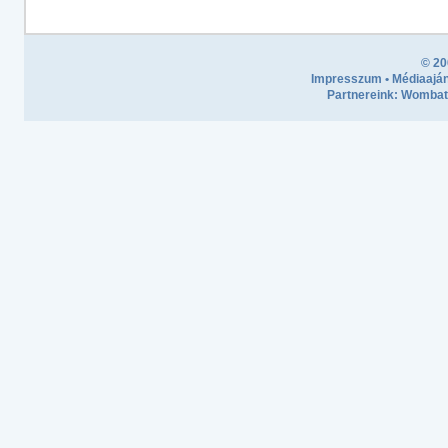
© 20
Impresszum
•
Médiaaján
Partnereink:
Wombath