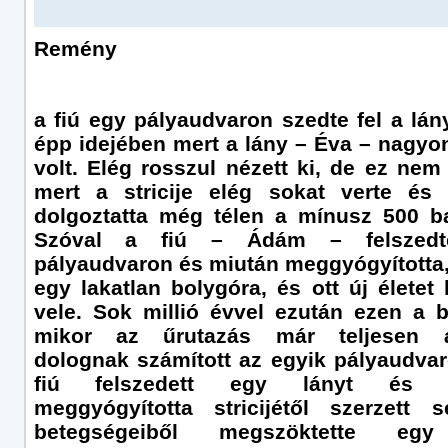
Remény
a fiú egy pályaudvaron szedte fel a lán
épp idejében mert a lány – Éva – nagyo
volt. Elég rosszul nézett ki, de ez nem
mert a stricije elég sokat verte és
dolgoztatta még télen a mínusz 500 
Szóval a fiú – Ádám – felszed
pályaudvaron és miután meggyógyította, 
egy lakatlan bolygóra, és ott új életet 
vele. Sok millió évvel ezután ezen a 
mikor az űrutazás már teljesen á
dolognak számított az egyik pályaudva
fiú felszedett egy lányt és m
meggyógyította stricijétől szerzett se
betegségeiből megszöktette eg