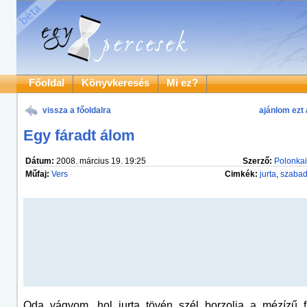
Főoldal
Könyvkeresés
Mi ez?
vissza a főoldalra
ajánlom ezt 
Egy fáradt álom
Dátum:
2008. március 19. 19:25
Szerző:
Polonkai
Műfaj:
Vers
Cimkék:
jurta
,
szabad
Oda vágyom, hol jurta tövén szél borzolja a mézízű f