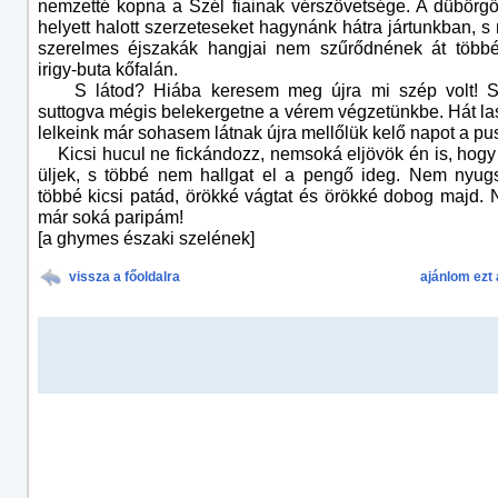
nemzetté kopna a Szél fiainak vérszövetsége. A dübörgő
helyett halott szerzeteseket hagynánk hátra jártunkban, 
szerelmes éjszakák hangjai nem szűrődnének át több
irigy-buta kőfalán.
S látod? Hiába keresem meg újra mi szép volt! S
suttogva mégis belekergetne a vérem végzetünkbe. Hát l
lelkeink már sohasem látnak újra mellőlük kelő napot a p
Kicsi hucul ne fickándozz, nemsoká eljövök én is, hogy
üljek, s többé nem hallgat el a pengő ideg. Nem nyug
többé kicsi patád, örökké vágtat és örökké dobog majd.
már soká paripám!
[a ghymes északi szelének]
vissza a főoldalra
ajánlom ezt 