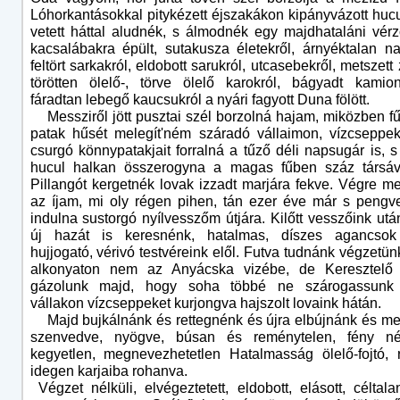
Lóhorkantásokkal pitykézett éjszakákon kipányvázott huc
vetett háttal aludnék, s álmodnék egy majdhataláni vérző
kacsalábakra épült, sutakusza életekről, árnyéktalan na
feltört sarkakról, eldobott sarukról, utcasebekről, metszett
törötten ölelő-, törve ölelő karokról, bágyadt kamion
fáradtan lebegő kaucsukról a nyári fagyott Duna fölött.
Messziről jött pusztai szél borzolná hajam, miközben f
patak hűsét melegít'ném száradó vállaimon, vízcseppe
csurgó könnypatakjait forralná a tűző déli napsugár is, s
hucul halkan összerogyna a magas fűben száz társáva
Pillangót kergetnék lovak izzadt marjára fekve. Végre m
az íjam, mi oly régen pihen, tán ezer éve már s pengv
indulna sustorgó nyílvesszőm útjára. Kilőtt vesszőink utá
új hazát is keresnénk, hatalmas, díszes agancso
hujjogató, vérivó testvéreink elől. Futva tudnánk végzetün
alkonyaton nem az Anyácska vizébe, de Keresztelő 
gázolunk majd, hogy soha többé ne szárogassunk 
vállakon vízcseppeket kurjongva hajszolt lovaink hátán.
Majd bujkálnánk és rettegnénk és újra elbújnánk és m
szenvedve, nyögve, búsan és reménytelen, fény né
kegyetlen, megnevezhetetlen Hatalmasság ölelő-fojtó, r
idegen karjaiba rohanva.
Végzet nélküli, elvégeztetett, eldobott, elásott, céltal