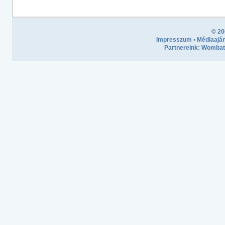
© 20
Impresszum
•
Médiaaján
Partnereink:
Wombath