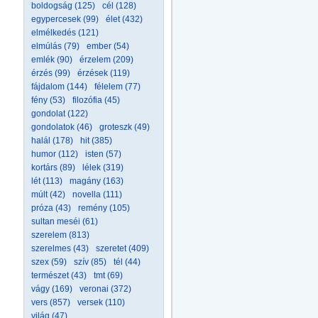
boldogság (125)
cél (128)
egypercesek (99)
élet (432)
elmélkedés (121)
elmúlás (79)
ember (54)
emlék (90)
érzelem (209)
érzés (99)
érzések (119)
fájdalom (144)
félelem (77)
fény (53)
filozófia (45)
gondolat (122)
gondolatok (46)
groteszk (49)
halál (178)
hit (385)
humor (112)
isten (57)
kortárs (89)
lélek (319)
lét (113)
magány (163)
múlt (42)
novella (111)
próza (43)
remény (105)
sultan meséi (61)
szerelem (813)
szerelmes (43)
szeretet (409)
szex (59)
szív (85)
tél (44)
természet (43)
tmt (69)
vágy (169)
veronai (372)
vers (857)
versek (110)
világ (47)