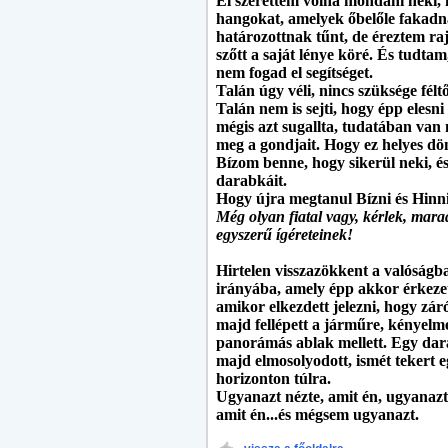
El szerettem volna mondani neki, 
hangokat, amelyek őbelőle fakadna
határozottnak tűnt, de éreztem ra
szőtt a saját lénye köré. És tudt
nem fogad el segítséget.
Talán úgy véli, nincs szüksége féltő
Talán nem is sejti, hogy épp elesn
mégis azt sugallta, tudatában va
meg a gondjait. Hogy ez helyes dö
Bízom benne, hogy sikerül neki, és 
darabkáit.
Hogy újra megtanul Bízni és Hinni
Még olyan fiatal vagy, kérlek, mara
egyszerű ígéreteinek!
Hirtelen visszazökkent a valóságba.
irányába, amely épp akkor érkezet
amikor elkezdett jelezni, hogy záró
majd fellépett a járműre, kényelme
panorámás ablak mellett. Egy darab
majd elmosolyodott, ismét tekert eg
horizonton túlra.
Ugyanazt nézte, amit én, ugyanazt 
amit én...és mégsem ugyanazt.