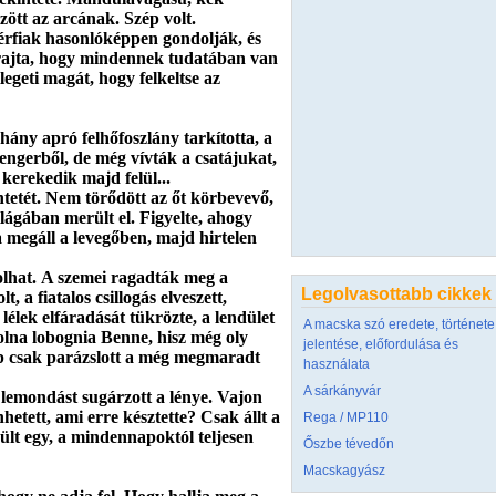
ött az arcának. Szép volt.
férfiak hasonlóképpen gondolják, és
 rajta, hogy mindennek tudatában van
egeti magát, hogy felkeltse az
néhány apró felhőfoszlány tarkította, a
engerből, de még vívták a csatájukat,
kerekedik majd felül...
ekintetét. Nem törődött az őt körbevevő,
 világában merült el. Figyelte, ahogy
ra megáll a levegőben, majd hirtelen
olhat. A szemei ragadták meg a
Legolvasottabb cikkek
, a fiatalos csillogás elveszett,
 lélek elfáradását tükrözte, a lendület
A macska szó eredete, története
olna lobognia Benne, hisz még oly
jelentése, előfordulása és
épp csak parázslott a még megmaradt
használata
A sárkányvár
a lemondást sugárzott a lénye. Vajon
nhetett, ami erre késztette? Csak állt a
Rega / MP110
rült egy, a mindennapoktól teljesen
Őszbe tévedőn
Macskagyász