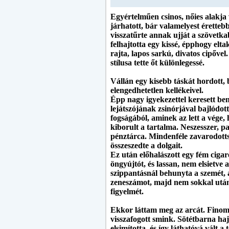
Egyértelműen csinos, nőies alakja 
járhatott, bár valamelyest érettebb
visszatűrte annak ujját a szövetkab
felhajtotta egy kissé, épphogy elt
rajta, lapos sarkú, divatos cipőve
stílusa tette őt különlegessé.
Vállán egy kisebb táskát hordott
elengedhetetlen kellékeivel.
Épp nagy igyekezettel keresett b
lejátszójának zsinórjával bajlódot
fogságából, aminek az lett a vége, h
kiborult a tartalma. Neszesszer, p
pénztárca. Mindenféle zavarodotts
összeszedte a dolgait.
Ez után előhalászott egy fém cigar
öngyújtót, és lassan, nem elsietve 
szippantásnál behunyta a szemét, a
zeneszámot, majd nem sokkal utána
figyelmét.
Ekkor láttam meg az arcát. Finom,
visszafogott smink. Sötétbarna haj
elsimította, és így láthatóvá vált 