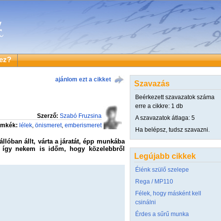
ez?
ajánlom ezt a cikket
Szavazás
Beérkezett szavazatok száma
erre a cikkre: 1 db
Szerző:
Szabó Fruzsina
A szavazatok átlaga: 5
imkék:
lélek
,
önismeret
,
emberismeret
Ha belépsz, tudsz szavazni.
lóban állt, várta a járatát, épp munkába
, így nekem is időm, hogy közelebbről
Legújabb cikkek
Élénk szülő szelepe
Rega / MP110
Félek, hogy másként kell
csinálni
Érdes a sűrű munka