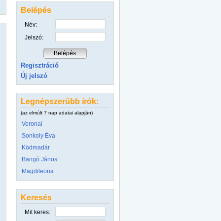
Belépés
Név:
Jelszó:
Regisztráció
Új jelszó
Legnépszerűbb írók:
(az elmúlt 7 nap adatai alapján)
Veronai
Sonkoly Éva
Ködmadár
Bangó János
Magdileona
Keresés
Mit keres: