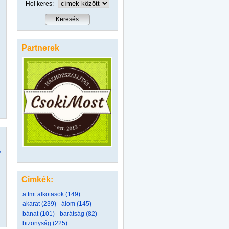
Hol keres:
Partnerek
,
Cimkék:
a tmt alkotasok (149)
akarat (239)
álom (145)
bánat (101)
barátság (82)
bizonyság (225)