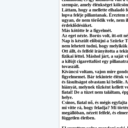
szempár, amely élénkséget kölcsönz
Láttam, hogy a mellette elhaladó 
lopva feléje pillantanak. Éreztem
ugyan, de nem törődik vele, nem ill
érdeklődésüket.
Más kötötte le a figyelmét.
Az eget nézte. Borús volt, itt-ott 
Nap is készült előbújni a Szürke T
nem lehetett tudni, hogy melyikük 
Ott állt, és felfelé irányította a t
fizikai léttel. Máshol járt, a saját
a kifújt cigarettafüst egy pillanat
tovaszáll.
Kíváncsi voltam, vajon mire gond
figyelmemet. Bár tekintete élénk volt
és fásultságot olvastam ki belőle. A
hiányát, melynek tűzként kellett v
fiatal! De a tüzet nem találtam, 
helye.
Csinos, fiatal nő, és mégis egyfajt
mi vitte rá, hogy feladja? Mi törté
megállóban, nézett felfelé, és elme
független életben.