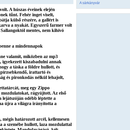
A sárkányvár
volt. A húszas éveinek elején
nek tűnt. Fehér inget viselt,
átja külső részére, a gallért is
akarva a nyakát. Egyszerű farmer volt
l. Sallangoktól mentes, nem kihívó
, benne a mindennapok
enne valamit, miközben az mp3
t, igyekezett kiszabadulni annak
ogy a táska a földre hullott, és
apírzsebkendő, irattartó és
ág és pironkodás nélkül lehajolt,
ettatárcát, meg egy Zippo
a mozdulatokat, rágyújtott. Az első
 lejátszóján odébb léptette a
 újra a világra irányította a
 mégis határozott arcél, kellemesen
a a szemébe hullott, laza mozdulattal
a tekintete. Mandulavágású, kék