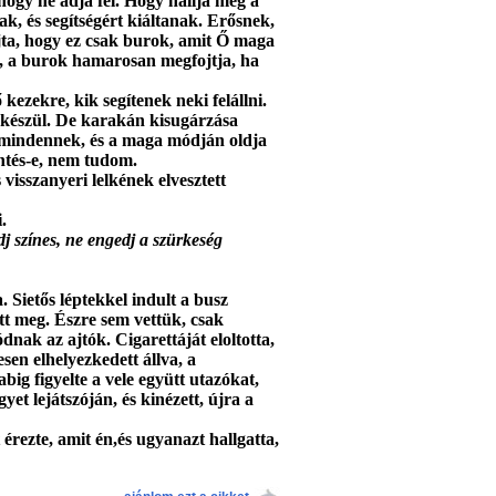
hogy ne adja fel. Hogy hallja meg a
k, és segítségért kiáltanak. Erősnek,
jta, hogy ez csak burok, amit Ő maga
am, a burok hamarosan megfojtja, ha
 kezekre, kik segítenek neki felállni.
i készül. De karakán kisugárzása
n mindennek, és a maga módján oldja
ntés-e, nem tudom.
visszanyeri lelkének elvesztett
.
dj színes, ne engedj a szürkeség
 Sietős léptekkel indult a busz
t meg. Észre sem vettük, csak
dnak az ajtók. Cigarettáját eloltotta,
sen elhelyezkedett állva, a
ig figyelte a vele együtt utazókat,
yet lejátszóján, és kinézett, újra a
érezte, amit én,és ugyanazt hallgatta,