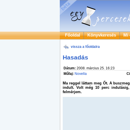
Főoldal
Könyvkeresés
Mi 
vissza a főoldalra
Hasadás
Dátum:
2008. március 25. 16:23
Műfaj:
Novella
C
Ma reggel láttam meg Őt. A buszmegál
indult. Volt még 10 perc indulásig
felmérjem.