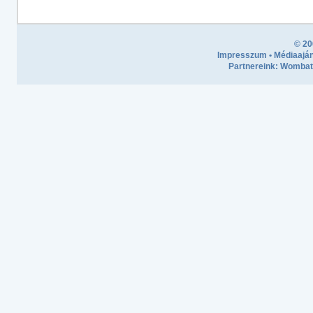
© 20
Impresszum
•
Médiaaján
Partnereink:
Wombath