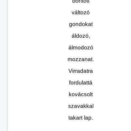
borított
változó
gondokat
áldozó,
álmodozó
mozzanat.
Virradatra
fordulattá
kovácsolt
szavakkal
takart lap.