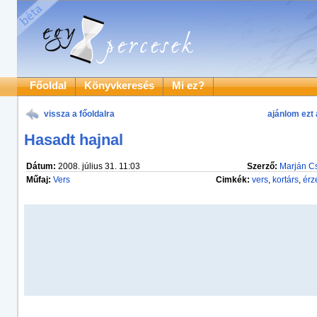
Főoldal
Könyvkeresés
Mi ez?
vissza a főoldalra
ajánlom ezt 
Hasadt hajnal
Dátum:
2008. július 31. 11:03
Szerző:
Marján C
Műfaj:
Vers
Cimkék:
vers
,
kortárs
,
érz