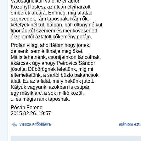
Valóságnélküli való, te elrabló!
Közönyt festesz az utcán elviharzott
emberek arcára. Én meg, míg alattad
szenvedek, rám taposnak. Rám ők,
kételyek nélkül, bálban, báli öltöny nélkül,
tiporják két szemem és megkövesedett
érzelemtől áztatott kőkemény pofám.
Profán világ, ahol látom hogy jőnek,
de senki sem állíthatja meg őket.
Mit is tehetnénk, csontjainkon táncolnak,
akárcsak úgy ahogy Petrovics Sándor
jósolta. Dübörögnek felettünk, míg mi
eltemettetünk, a sártól bűzlő bakancsok
alatt. Ez az a falat, mely nekünk jutott.
Kátyúk vagyunk, azokban is csupán
egy másik arc, a sok millió közül.
... és mégis ránk taposnak.
Pósán Ferenc
2015.02.26. 19:57
vissza a főoldalra
ajánlom ezt 