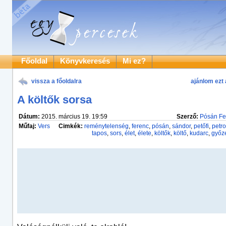
Főoldal
Könyvkeresés
Mi ez?
vissza a főoldalra
ajánlom ezt 
A költők sorsa
Dátum:
2015. március 19. 19:59
Szerző:
Pósán Fe
Műfaj:
Vers
Cimkék:
reménytelenség
,
ferenc
,
pósán
,
sándor
,
petőfi
,
petro
tapos
,
sors
,
élet
,
élete
,
költők
,
költő
,
kudarc
,
győz