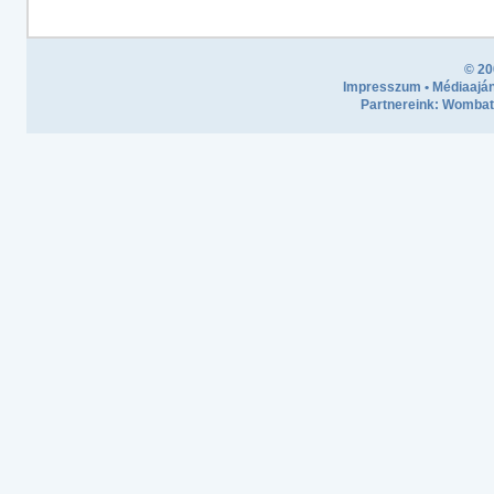
© 20
Impresszum
•
Médiaaján
Partnereink:
Wombath