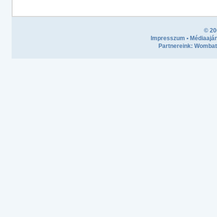
© 20
Impresszum
•
Médiaaján
Partnereink:
Wombath