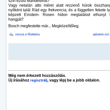
szín ezüst Mandelbrott?
Vagy netalán atto méret alatt rezzenő húrok összhang
nyílként talál Rád egy frekvencia, és a független fekete l
képzett Einstein- Rosen hídon megtalálod elhunyt 
hangját?
Bosch megfestette már... Megközelítőleg.
vissza a főoldalra
ajánlom ezt 
Még nem érkezett hozzászólás.
Új írásához
, vagy lépj be a jobb oldalon.
regisztrálj