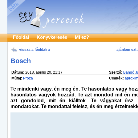
Főoldal
Könyvkeresés
Mi ez?
vissza a főoldalra
ajánlom ezt 
Bosch
Dátum:
2018. április 20. 21:17
Szerző:
Bangó J
Műfaj:
Próza
Cimkék:
aproxim
Te mindenki vagy, én meg én. Te hasonlatos vagy hoz
hasonlatos vagyok hozzád. Te azt mondod mit én m
azt gondolod, mit én kiálltok. Te vágyakat írsz
mondatokat. Te mondattal felelsz, és én meg érzelmekk