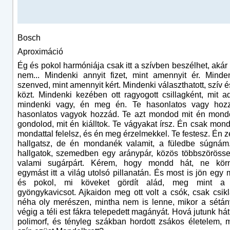
Bosch
Aproximáció
Ég és pokol harmóniája csak itt a szívben beszélhet, akár 
nem... Mindenki annyit fizet, mint amennyit ér. Minde
szenved, mint amennyit kért. Mindenki választhatott, szív 
közt. Mindenki kezében ott ragyogott csillagként, mit ad
mindenki vagy, én meg én. Te hasonlatos vagy hoz
hasonlatos vagyok hozzád. Te azt mondod mit én mondo
gondolod, mit én kiálltok. Te vágyakat írsz. Én csak mond
mondattal felelsz, és én meg érzelmekkel. Te festesz. Én z
hallgatsz, de én mondanék valamit, a füledbe súgnám
hallgatok, szemedben egy aránypár, közös többszörössel
valami sugárpárt. Kérem, hogy mondd hát, ne kör
egymást itt a világ utolsó pillanatán. És most is jön egy 
és pokol, mi köveket gördít alád, meg mint a 
gyöngykavicsot. Ajkaidon meg ott volt a csók, csak csik
néha oly merészen, mintha nem is lenne, mikor a sétán
végig a téli est fákra telepedett magányát. Hová jutunk há
polimorf, és tényleg szákban hordott zsákos életelem, 