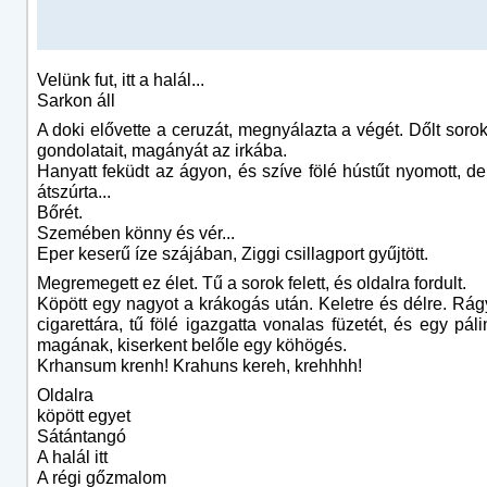
Velünk fut, itt a halál...
Sarkon áll
A doki elővette a ceruzát, megnyálazta a végét. Dőlt sorok
gondolatait, magányát az irkába.
Hanyatt feküdt az ágyon, és szíve fölé hústűt nyomott, d
átszúrta...
Bőrét.
Szemében könny és vér...
Eper keserű íze szájában, Ziggi csillagport gyűjtött.
Megremegett ez élet. Tű a sorok felett, és oldalra fordult.
Köpött egy nagyot a krákogás után. Keletre és délre. Rágy
cigarettára, tű fölé igazgatta vonalas füzetét, és egy pálin
magának, kiserkent belőle egy köhögés.
Krhansum krenh! Krahuns kereh, krehhhh!
Oldalra
köpött egyet
Sátántangó
A halál itt
A régi gőzmalom