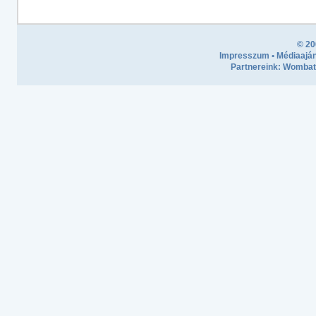
© 20
Impresszum
•
Médiaaján
Partnereink:
Wombath