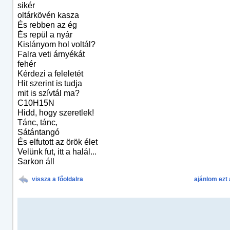
sikér
oltárkövén kasza
És rebben az ég
És repül a nyár
Kislányom hol voltál?
Falra veti árnyékát
fehér
Kérdezi a feleletét
Hit szerint is tudja
mit is szívtál ma?
C10H15N
Hidd, hogy szeretlek!
Tánc, tánc,
Sátántangó
És elfutott az örök élet
Velünk fut, itt a halál...
Sarkon áll
vissza a főoldalra
ajánlom ezt 