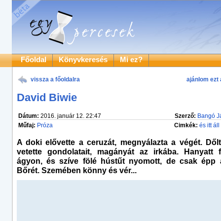
Főoldal
Könyvkeresés
Mi ez?
vissza a főoldalra
ajánlom ezt 
David Biwie
Dátum:
2016. január 12. 22:47
Szerző:
Bangó J
Műfaj:
Próza
Cimkék:
és itt ál
A doki elővette a ceruzát, megnyálazta a végét. Dől
vetette gondolatait, magányát az irkába. Hanyatt 
ágyon, és szíve fölé hústűt nyomott, de csak épp át
Bőrét. Szemében könny és vér...