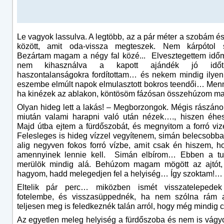
Le vagyok lassulva. A legtöbb, az a pár méter a szobám é
között, amit oda-vissza megteszek. Nem kárpótol 
Bezártam magam a négy fal közé... Elvesztegettem időm
nem kihasználva a kapott ajándék jó időt
haszontalanságokra fordítottam… és nekem mindig ilyen
eszembe elmúlt napok elmulasztott bokros teendői… Men
ha kinézek az ablakon, köntösöm fázósan összehúzom m
Olyan hideg lett a lakás! – Megborzongok. Mégis rász
miután valami harapni való után nézek…., hiszen éhe
Majd útba ejtem a fürdőszobát, és megnyitom a forró viz
Felesleges is hideg vízzel vegyítenem, simán belecsobb
alig negyven fokos forró vízbe, amit csak én hiszem, h
amennyinek lennie kell. Simán elbírom… Ebben a t
merülök mindig alá. Behúzom magam mögött az ajtót, 
hagyom, hadd melegedjen fel a helyiség… Így szoktam!…
Eltelik pár perc… miközben ismét visszatelepede
fotelembe, és visszasüppednék, ha nem szólna rám 
teljesen meg is feledkeznék talán arról, hogy még mindi
Az egyetlen meleg helyiség a fürdőszoba és nem is vág