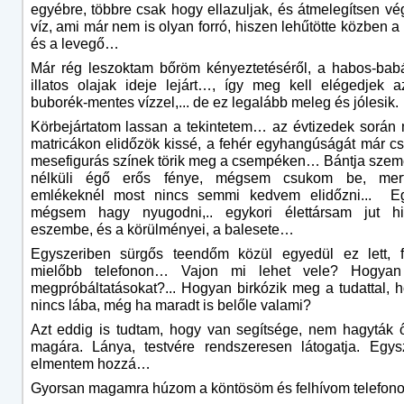
egyébre, többre csak hogy ellazuljak, és átmelegítsen vég
víz, ami már nem is olyan forró, hiszen lehűtötte közben a
és a levegő…
Már rég leszoktam bőröm kényeztetéséről, a habos-bab
illatos olajak ideje lejárt…, így meg kell elégedjek a
buborék-mentes vízzel,... de ez legalább meleg és jólesik.
Körbejártatom lassan a tekintetem… az évtizedek során
matricákon elidőzök kissé, a fehér egyhangúságát már c
mesefigurás színek törik meg a csempéken… Bántja sze
nélküli égő erős fénye, mégsem csukom be, mert
emlékeknél most nincs semmi kedvem elidőzni... E
mégsem hagy nyugodni,.. egykori élettársam jut hi
eszembe, és a körülményei, a balesete…
Egyszeriben sürgős teendőm közül egyedül ez lett, fe
mielőbb telefonon… Vajon mi lehet vele? Hogyan 
megpróbáltatásokat?... Hogyan birkózik meg a tudattal, 
nincs lába, még ha maradt is belőle valami?
Azt eddig is tudtam, hogy van segítsége, nem hagyták ő
magára. Lánya, testvére rendszeresen látogatja. Egys
elmentem hozzá…
Gyorsan magamra húzom a köntösöm és felhívom telefo