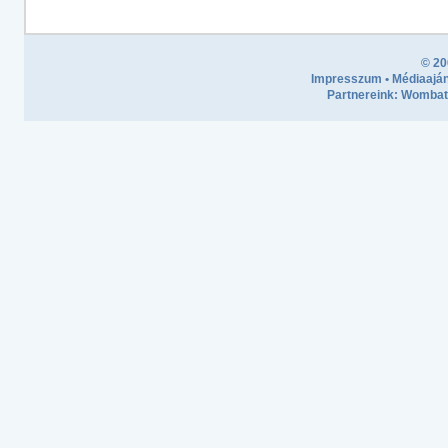
© 20
Impresszum
•
Médiaaján
Partnereink:
Wombath