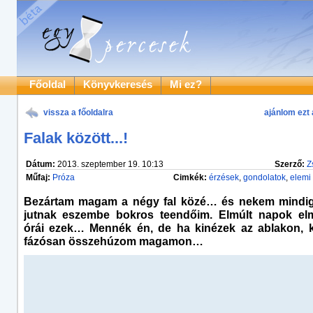
Főoldal
Könyvkeresés
Mi ez?
vissza a főoldalra
ajánlom ezt 
Falak között...!
Dátum:
2013. szeptember 19. 10:13
Szerző:
Z
Műfaj:
Próza
Cimkék:
érzések
,
gondolatok
,
elemi
Bezártam magam a négy fal közé… és nekem mindig
jutnak eszembe bokros teendőim. Elmúlt napok elm
órái ezek… Mennék én, de ha kinézek az ablakon,
fázósan összehúzom magamon…