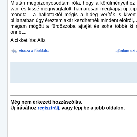
Miután megbizonyosodtam róla, hogy a körülményeihez 
van, és kissé megnyugtatott, hamarosan megkapja új „cipő
mondta - a hallottaktól mégis a hideg veríték is kiver
pillanatban úgy éreztem akár kezdhetnék mindent elölről
magam mögött a fürdőszoba ajtaját és soha többé ki 
onnét...
A cikket írta: Alíz
vissza a főoldalra
ajánlom ezt 
Még nem érkezett hozzászólás.
Új írásához
, vagy lépj be a jobb oldalon.
regisztrálj