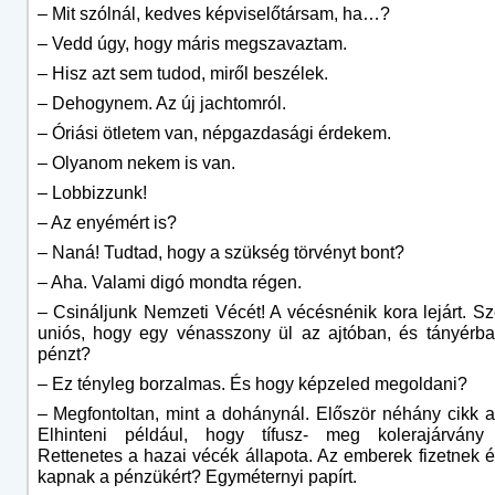
– Mit szólnál, kedves képviselőtársam, ha…?
– Vedd úgy, hogy máris megszavaztam.
– Hisz azt sem tudod, miről beszélek.
– Dehogynem. Az új jachtomról.
– Óriási ötletem van, népgazdasági érdekem.
– Olyanom nekem is van.
– Lobbizzunk!
– Az enyémért is?
– Naná! Tudtad, hogy a szükség törvényt bont?
– Aha. Valami digó mondta régen.
– Csináljunk Nemzeti Vécét! A vécésnénik kora lejárt. Sz
uniós, hogy egy vénasszony ül az ajtóban, és tányérba
pénzt?
– Ez tényleg borzalmas. És hogy képzeled megoldani?
– Megfontoltan, mint a dohánynál. Először néhány cikk a
Elhinteni például, hogy tífusz- meg kolerajárvány 
Rettenetes a hazai vécék állapota. Az emberek fizetnek ér
kapnak a pénzükért? Egyméternyi papírt.