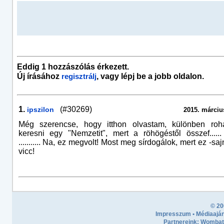
Eddig 1 hozzászólás érkezett.
Új írásához
, vagy lépj be a jobb oldalon.
regisztrálj
1.
(#30269)
ipszilon
2015. március
Még szerencse, hogy itthon olvastam, különben roh
keresni egy "Nemzetit", mert a röhögéstől összef....
........... Na, ez megvolt! Most meg sírdogálok, mert ez -s
vicc!
© 20
Impresszum
•
Médiaaján
Partnereink:
Wombath