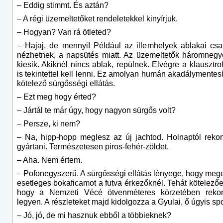
– Eddig stimmt. És aztán?
– A régi üzemeltetőket rendeletekkel kinyírjuk.
– Hogyan? Van rá ötleted?
– Hajaj, de mennyi! Például az illemhelyek ablakai cs
nézhetnek, a napsütés miatt. Az üzemeltetők háromneg
kiesik. Akiknél nincs ablak, repülnek. Elvégre a klausztro
is tekintettel kell lenni. Ez amolyan humán akadálymentesí
kötelező sürgősségi ellátás.
– Ezt meg hogy érted?
– Jártál te már úgy, hogy nagyon sürgős volt?
– Persze, ki nem?
– Na, hipp-hopp meglesz az új jachtod. Holnaptól rekor
gyártani. Természetesen piros-fehér-zöldet.
– Aha. Nem értem.
– Pofonegyszerű. A sürgősségi ellátás lényege, hogy meg
esetleges bokaficamot a futva érkezőknél. Tehát kötelezően
hogy a Nemzeti Vécé ötvenméteres körzetében rekort
legyen. A részleteket majd kidolgozza a Gyulai, ő úgyis spor
– Jó, jó, de mi hasznuk ebből a többieknek?