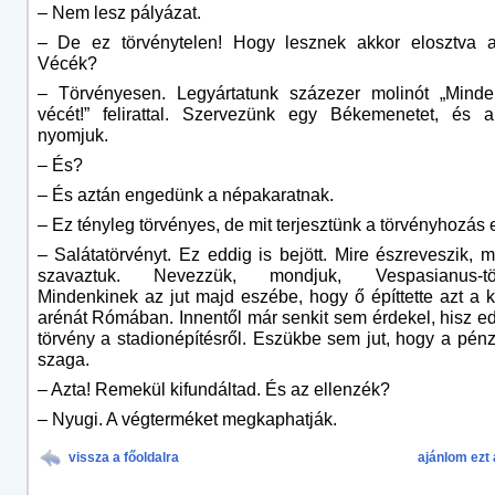
– Nem lesz pályázat.
– De ez törvénytelen! Hogy lesznek akkor elosztva 
Vécék?
– Törvényesen. Legyártatunk százezer molinót „Minden
vécét!” felirattal. Szervezünk egy Békemenetet, és 
nyomjuk.
– És?
– És aztán engedünk a népakaratnak.
– Ez tényleg törvényes, de mit terjesztünk a törvényhozás 
– Salátatörvényt. Ez eddig is bejött. Mire észreveszik, 
szavaztuk. Nevezzük, mondjuk, Vespasianus-tör
Mindenkinek az jut majd eszébe, hogy ő építtette azt a k
arénát Rómában. Innentől már senkit sem érdekel, hisz edd
törvény a stadionépítésről. Eszükbe sem jut, hogy a pén
szaga.
– Azta! Remekül kifundáltad. És az ellenzék?
– Nyugi. A végterméket megkaphatják.
vissza a főoldalra
ajánlom ezt 