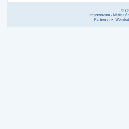
© 20
Impresszum
•
Médiaaján
Partnereink:
Wombath