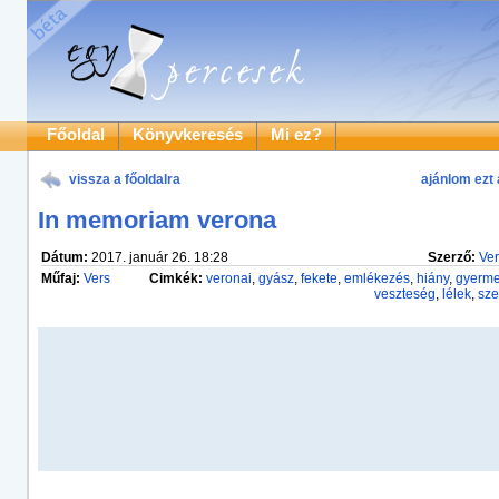
Főoldal
Könyvkeresés
Mi ez?
vissza a főoldalra
ajánlom ezt 
In memoriam verona
Dátum:
2017. január 26. 18:28
Szerző:
Ver
Műfaj:
Vers
Cimkék:
veronai
,
gyász
,
fekete
,
emlékezés
,
hiány
,
gyerm
veszteség
,
lélek
,
sze