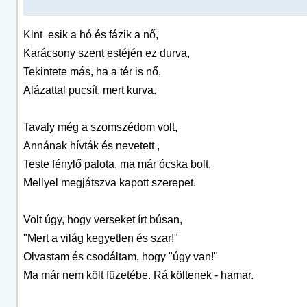
Kint esik a hó és fázik a nő,
Karácsony szent estéjén ez durva,
Tekintete más, ha a tér is nő,
Alázattal pucsít, mert kurva.
Tavaly még a szomszédom volt,
Annának hívták és nevetett ,
Teste fénylő palota, ma már ócska bolt,
Mellyel megjátszva kapott szerepet.
Volt úgy, hogy verseket írt búsan,
"Mert a világ kegyetlen és szar!"
Olvastam és csodáltam, hogy "úgy van!"
Ma már nem költ füzetébe. Rá költenek - hamar.