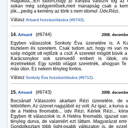
magukba...!Én tudom,hogy jó irányba változni fog az 
sokan még szégyenlősek,mert manapság csak a ke
jók...,pedig a kemény az törik s nem idomul .Üdv,Rézi.
Válasz
.
Artsard hozzászólására (#6743)
14.
(#6744)
Artsard
2008. december
Egyben válaszolok Sonkoly Éva üzenetére is. A Ka
tisztelem és szeretem. Csak tudom azt, hogy mi van m
szép mögött ott rejtőzik a csúf. A szeretet mögött búvik a 
Karácsonykor sok szenvedő embert is látok, vissz
érzelmekkel. Egy szebb világot szeretnék, ahogyan Te
más úton. Ez nekem tényleg fontos.
Válasz
.
Sonkoly Éva hozzászólására (#6712)
15.
(#6743)
Artsard
2008. december
Bocsánat! Válaszolni akartam Rézi üzenetére, de vé
letöröltem. Az üzenet nagyjából ez volt: Az igaz, a kurva a
de a Hetéra finomabb... üdv Rézi. Kérlek Rézi... kiírod
Egyben itt válaszolok is: A Hetéra finomabb, igazad van
tényleg durva, de valamiért ezt láttam. Magyarázat erre
Gondolkoztam több light-osabb változaton is, de ezze