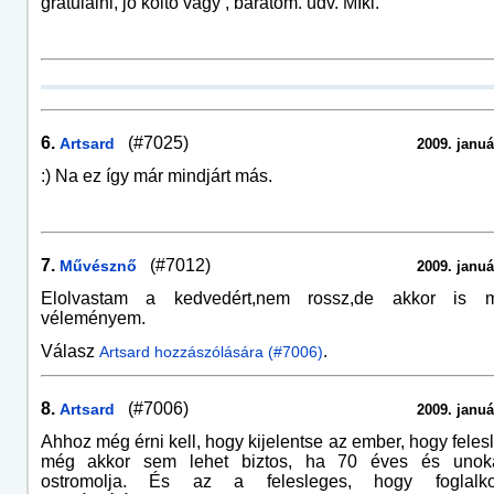
gratulálni, jó költő vagy , barátom. üdv. MIki.
6.
(#7025)
Artsard
2009. januá
:) Na ez így már mindjárt más.
7.
(#7012)
Művésznő
2009. januá
Elolvastam a kedvedért,nem rossz,de akkor is 
véleményem.
Válasz
.
Artsard hozzászólására (#7006)
8.
(#7006)
Artsard
2009. januá
Ahhoz még érni kell, hogy kijelentse az ember, hogy feles
még akkor sem lehet biztos, ha 70 éves és unok
ostromolja. És az a felesleges, hogy foglal