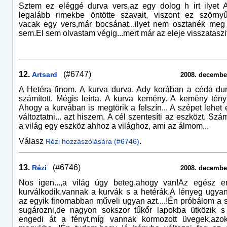
Sztem ez eléggé durva vers,az egy dolog h irt ilyet 
legalább rimekbe öntötte szavait, viszont ez szörny
vacak egy vers,már bocsánat...ilyet nem osztanék meg
sem.El sem olvastam végig...mert már az eleje visszataszi
12.
(#6747)
Artsard
2008. december
A Hetéra finom. A kurva durva. Ady korában a céda du
számított. Mégis leírta. A kurva kemény. A kemény tényl
Ahogy a kurvában is megtörik a felszín... A szépet lehet
változtatni... azt hiszem. A cél szentesíti az eszközt. Sz
a világ egy eszköz ahhoz a világhoz, ami az álmom...
Válasz
.
Rézi hozzászólására (#6746)
13.
(#6746)
Rézi
2008. december
Nos igen...,a világ úgy beteg,ahogy van!Az egész e
kurválkodik,vannak a kurvák s a hetérák.A lényeg ugya
az egyik finomabban műveli ugyan azt....!Én próbálom a s
sugározni,de nagyon sokszor tűkőr lapokba ütközik 
engedi át a fényt,míg vannak kormozott üvegek,azok