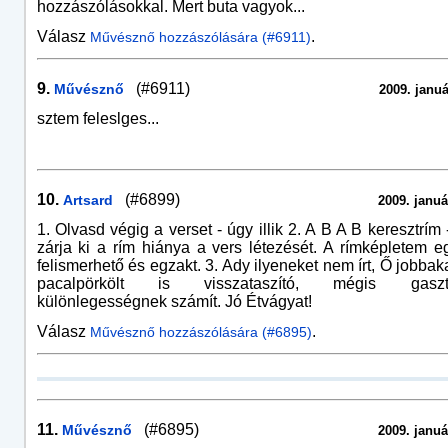
hozzászólásokkal. Mert buta vagyok...
Válasz
.
Művésznő hozzászólására (#6911)
9.
(#6911)
Művésznő
2009. januá
sztem feleslges...
10.
(#6899)
Artsard
2009. januá
1. Olvasd végig a verset - úgy illik 2. A B A B keresztrím
zárja ki a rím hiánya a vers létezését. A rímképletem e
felismerhető és egzakt. 3. Ady ilyeneket nem írt, Ő jobbakat
pacalpörkölt is visszataszító, mégis gasztr
különlegességnek számít. Jó Étvágyat!
Válasz
.
Művésznő hozzászólására (#6895)
11.
(#6895)
Művésznő
2009. januá