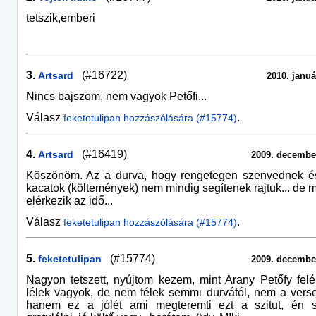
tetszik,emberi
3.
(#16722)
Artsard
2010. januá
Nincs bajszom, nem vagyok Petőfi...
Válasz
.
feketetulipan hozzászólására (#15774)
4.
(#16419)
Artsard
2009. december
Köszönöm. Az a durva, hogy rengetegen szenvednek é
kacatok (költemények) nem mindig segítenek rajtuk... de m
elérkezik az idő...
Válasz
.
feketetulipan hozzászólására (#15774)
5.
(#15774)
feketetulipan
2009. december
Nagyon tetszett, nyújtom kezem, mint Arany Petőfy felé
lélek vagyok, de nem félek semmi durvától, nem a vers
hanem ez a jólét ami megteremti ezt a szitut, én s