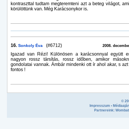
kontraszttal tudtam megteremteni azt a beteg világot, am
körülöttünk van. Még Karácsonykor is.
16.
(#6712)
Sonkoly Éva
2008. december
Igazad van Rézi! Különösen a karácsonnyal együtt e
nagyon rossz társítás, rossz időben, amikor mások
gondolatai vannak. Ámbár mindenki ott ír ahol akar, s azt
fontos !
© 20
Impresszum
•
Médiaaján
Partnereink:
Wombath