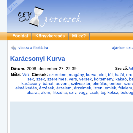
Főoldal
Könyvkeresés
Mi ez?
vissza a főoldalra
ajánlom ezt 
Karácsonyi Kurva
Dátum:
2008. december 27. 22:39
Szerző:
Ar
Műfaj:
Vers
Cimkék:
szerelem
,
magány
,
kurva
,
élet
,
tél
,
halál
,
ero
sex
,
szex
,
szerelmes
,
vers
,
versek
,
költemény
,
kakaó
,
be
karácsony
,
bánat
,
advent
,
szilveszter
,
elmúlás
,
ember
,
szer
elmélkedés
,
érzések
,
érzelem
,
érzelmek
,
isten
,
emlék
,
félelem
akarat
,
álom
,
filozófia
,
szív
,
vágy
,
csók
,
tej
,
keksz
,
boldo