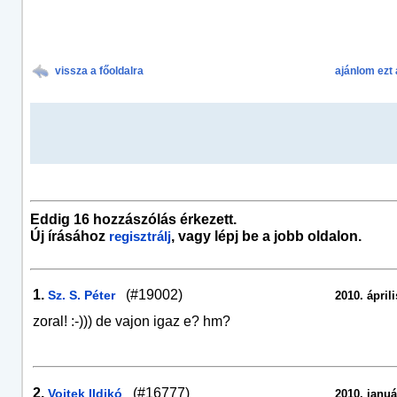
vissza a főoldalra
ajánlom ezt 
Eddig 16 hozzászólás érkezett.
Új írásához
, vagy lépj be a jobb oldalon.
regisztrálj
1.
(#19002)
Sz. S. Péter
2010. áprili
zoral! :-))) de vajon igaz e? hm?
2.
(#16777)
Vojtek Ildikó
2010. januá