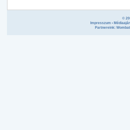
© 20
Impresszum
•
Médiaaján
Partnereink:
Wombath