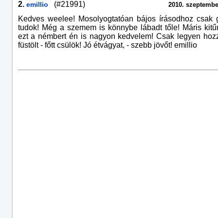
2.
(#21991)
emillio
2010. szeptember
Kedves weelee! Mosolyogtatóan bájos írásodhoz csak g
tudok! Még a szemem is könnybe lábadt tőle! Máris kitű
ezt a némbert én is nagyon kedvelem! Csak legyen hoz
füstölt - főtt csülök! Jó étvágyat, - szebb jövőt! emillio