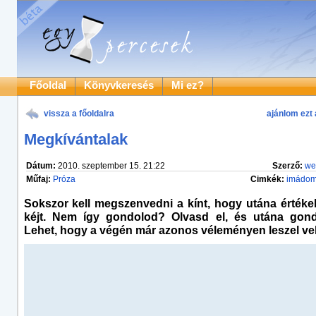
Főoldal
Könyvkeresés
Mi ez?
vissza a főoldalra
ajánlom ezt 
Megkívántalak
Dátum:
2010. szeptember 15. 21:22
Szerző:
we
Műfaj:
Próza
Cimkék:
imádo
Sokszor kell megszenvedni a kínt, hogy utána értékel
kéjt. Nem így gondolod? Olvasd el, és utána gond
Lehet, hogy a végén már azonos véleményen leszel vel