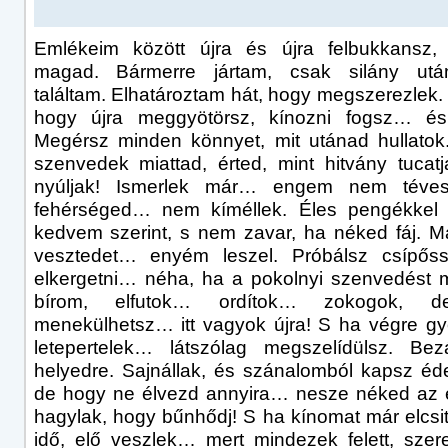
Emlékeim között újra és újra felbukkansz, 
magad. Bármerre jártam, csak silány után
találtam. Elhatároztam hát, hogy megszerezlek.
hogy újra meggyötörsz, kínozni fogsz… és
Megérsz minden könnyet, mit utánad hullatok
szenvedek miattad, érted, mint hitvány tucatj
nyúljak! Ismerlek már… engem nem téve
fehérséged… nem kíméllek. Éles pengékkel 
kedvem szerint, s nem zavar, ha néked fáj. M
vesztedet… enyém leszel. Próbálsz csípőss
elkergetni… néha, ha a pokolnyi szenvedést
bírom, elfutok… ordítok… zokogok, 
menekülhetsz… itt vagyok újra! S ha végre 
letepertelek… látszólag megszelídülsz. Bez
helyedre. Sajnállak, és szánalomból kapsz éde
de hogy ne élvezd annyira… nesze néked az e
hagylak, hogy bűnhődj! S ha kínomat már elcsití
idő, elő veszlek… mert mindezek felett, szere