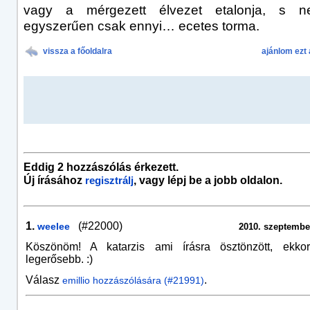
vagy a mérgezett élvezet etalonja, s n
egyszerűen csak ennyi… ecetes torma.
vissza a főoldalra
ajánlom ezt 
Eddig 2 hozzászólás érkezett.
Új írásához
, vagy lépj be a jobb oldalon.
regisztrálj
1.
(#22000)
weelee
2010. szeptember
Köszönöm! A katarzis ami írásra ösztönzött, ekko
legerősebb. :)
Válasz
.
emillio hozzászólására (#21991)