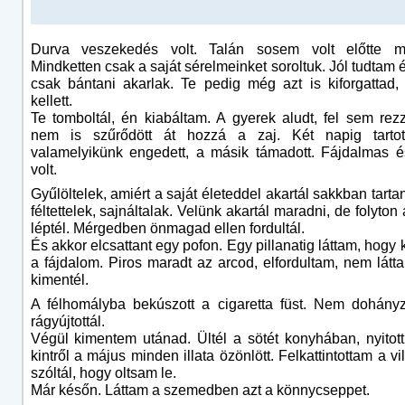
Durva veszekedés volt. Talán sosem volt előtte m
Mindketten csak a saját sérelmeinket soroltuk. Jól tudtam 
csak bántani akarlak. Te pedig még azt is kiforgattad
kellett.
Te tomboltál, én kiabáltam. A gyerek aludt, fel sem rezz
nem is szűrődött át hozzá a zaj. Két napig tartot
valamelyikünk engedett, a másik támadott. Fájdalmas é
volt.
Gyűlöltelek, amiért a saját életeddel akartál sakkban tart
féltettelek, sajnáltalak. Velünk akartál maradni, de folyton
léptél. Mérgedben önmagad ellen fordultál.
És akkor elcsattant egy pofon. Egy pillanatig láttam, hogy k
a fájdalom. Piros maradt az arcod, elfordultam, nem látt
kimentél.
A félhomályba bekúszott a cigaretta füst. Nem dohány
rágyújtottál.
Végül kimentem utánad. Ültél a sötét konyhában, nyitott
kintről a május minden illata özönlött. Felkattintottam a vi
szóltál, hogy oltsam le.
Már későn. Láttam a szemedben azt a könnycseppet.