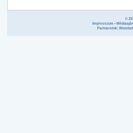
© 20
Impresszum
•
Médiaaján
Partnereink:
Wombath