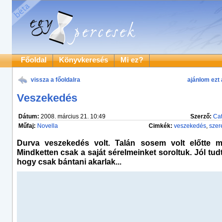
Főoldal
Könyvkeresés
Mi ez?
vissza a főoldalra
ajánlom ezt 
Veszekedés
Dátum:
2008. március 21. 10:49
Szerző:
Cat
Műfaj:
Novella
Cimkék:
veszekedés
,
szer
Durva veszekedés volt. Talán sosem volt előtte m
Mindketten csak a saját sérelmeinket soroltuk. Jól tud
hogy csak bántani akarlak...