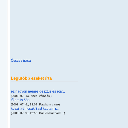
Összes írása
Legutóbb ezeket írta
ez nagyon nemes gesztus és egy...
(2008. 07. 14., 9:06, véradás )
tőlem is 5ös...
(2008. 07. 9., 13:07, Patakom a szó)
köszi :) én csak 3ast kaptam r...
(2008. 07. 9., 12:55, Bűn és bűnhődé...)