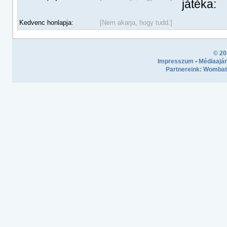
játéka:
Kedvenc honlapja:
[Nem akarja, hogy tudd.]
© 20
Impresszum
•
Médiaaján
Partnereink:
Wombath