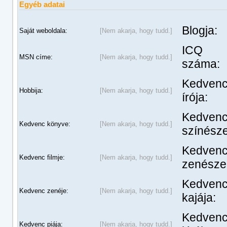
Egyéb adatai
Blogja:
Saját weboldala:
[Nem akarja, hogy tudd.]
ICQ
MSN címe:
[Nem akarja, hogy tudd.]
száma:
Kedven
Hobbija:
[Nem akarja, hogy tudd.]
írója:
Kedven
Kedvenc könyve:
[Nem akarja, hogy tudd.]
színésze
Kedven
Kedvenc filmje:
[Nem akarja, hogy tudd.]
zenésze
Kedven
Kedvenc zenéje:
[Nem akarja, hogy tudd.]
kajája:
Kedven
Kedvenc piája:
[Nem akarja, hogy tudd.]