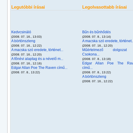
Legutóbbi írásai
Legolvasottabb írásai
Kedvcsináló
Bűn és bűnhődés
(2008. 07. 16., 13:03)
(2008. 07. 8., 13:14)
A börtönszleng
A macska szó eredete, történet..
(2008. 07. 16., 12:22)
(2008. 07. 16., 12:20)
A macska szó eredete, történet...
Műértelmező dolgozat
Csokona...
(2008. 07. 16., 12:20)
A főnévi alaptag és a névelő m...
(2008. 07. 8., 13:18)
Edgar Allan Poe The Ra
(2008. 07. 16., 12:16)
Edgar Allan Poe The Raven című...
című...
(2008. 07. 8., 13:22)
(2008. 07. 8., 13:22)
A börtönszleng
(2008. 07. 16., 12:22)